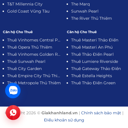
T&T Millennia City
The Marq
Gold Coast Vũng Tàu
Sunwah Pearl
The River Thủ Thiêm
Căn hộ Cho Thuê
Căn hộ Cho Thuê
Thuê Vinhomes Central Park
Thuê Masteri Thảo Điền
Thuê Opera Thủ Thiêm
Thuê Masteri An Phú
Thuê Vinhomes Golden River
Thuê Thảo Điền Pearl
Thuê Sunwah Pearl
Thuê Lumiere Riverside
Thuê City Garden
Thuê Gateway Thảo Điền
Thuê Empire City Thủ Thiêm
Thuê Estella Heights
Thuê Metropole Thủ Thiêm
Thuê Thảo Điền Green
Copyright 2026 ©
Giakhanhland.vn
|
Chính sách bảo mật
|
Điều khoản sử dụng