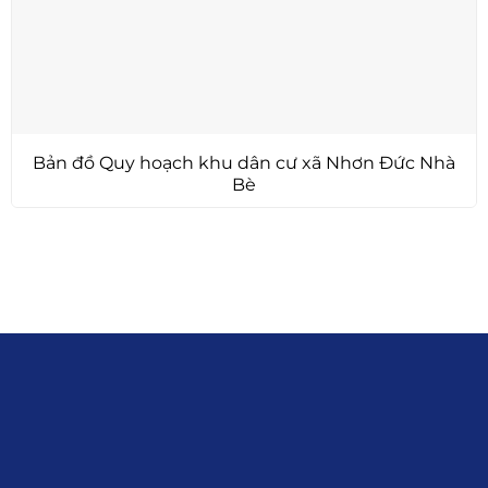
Bản đồ Quy hoạch khu dân cư xã Nhơn Đức Nhà
Bè
Liên hệ
0915.916.915
Hotline
:
Email
: giakhanhland.vn@gmail.com
Địa Chỉ
: 55 Trần Văn Khê, Phường Gia
Định, Tp.HCM
Giới Thiệu