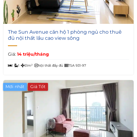
3
The Sun Avenue căn hộ 1 phòng ngủ cho thuê
đủ nội thất lầu cao view sông
Giá:
14 triệu/tháng
1
1
51m²
Nội thất đầy đủ
TSA 931-97
Mới nhất
Giá Tốt