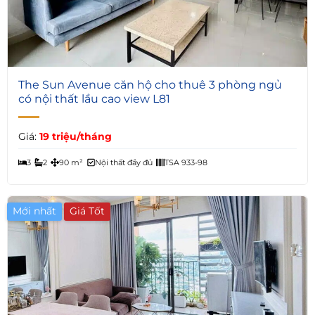
6
The Sun Avenue căn hộ cho thuê 3 phòng ngủ
có nội thất lầu cao view L81
Giá:
19 triệu/tháng
3
2
90 m²
Nội thất đầy đủ
TSA 933-98
Mới nhất
Giá Tốt