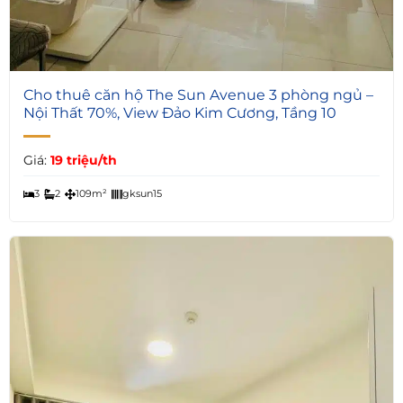
4
Cho thuê căn hộ The Sun Avenue 3 phòng ngủ –
Nội Thất 70%, View Đảo Kim Cương, Tầng 10
Giá:
19 triệu/th
3
2
109m²
gksun15