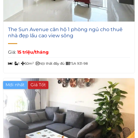
4
The Sun Avenue căn hộ 1 phòng ngủ cho thuê
nhà đẹp lầu cao view sông
Giá:
15 triệu/tháng
1
1
50m²
Nội thất đầy đủ
TSA 931-98
Mới nhất
Giá Tốt