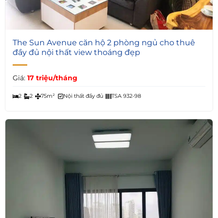
2
The Sun Avenue căn hộ 2 phòng ngủ cho thuê
đầy đủ nội thất view thoáng đẹp
Giá:
17 triệu/tháng
2
2
75m²
Nội thất đầy đủ
TSA 932-98