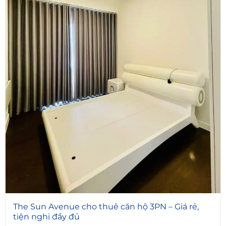
5
The Sun Avenue cho thuê căn hộ 3PN – Giá rẻ,
tiện nghi đầy đủ