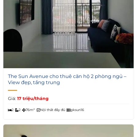
6
The Sun Avenue cho thuê căn hộ 2 phòng ngủ –
View đẹp, tầng trung
Giá:
17 triệu/tháng
2
2
76m²
Nội thất đầy đủ
gksun16