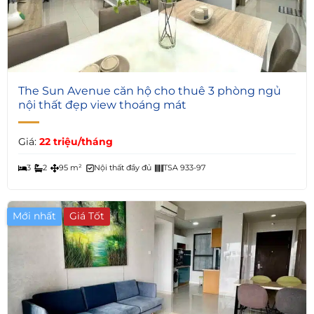
3
The Sun Avenue căn hộ cho thuê 3 phòng ngủ
nội thất đẹp view thoáng mát
Giá:
22 triệu/tháng
3
2
95 m²
Nội thất đầy đủ
TSA 933-97
Mới nhất
Giá Tốt