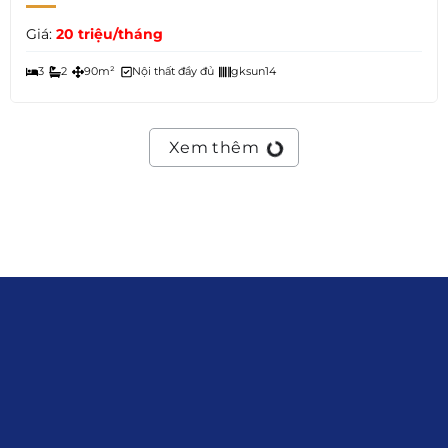
Giá:
20 triệu/tháng
3
2
90m²
Nội thất đầy đủ
gksun14
Xem thêm
Liên hệ
0915.916.915
Hotline
:
Email
: giakhanhland.vn@gmail.com
Địa Chỉ
: 55 Trần Văn Khê, Phường Gia
Định, Tp.HCM
Giới Thiệu
Đối tác:
GKG