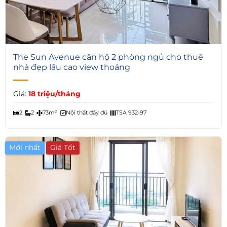
5
The Sun Avenue căn hộ 2 phòng ngủ cho thuê
nhà đẹp lầu cao view thoáng
Giá:
18 triệu/tháng
2
2
73m²
Nội thất đầy đủ
TSA 932-97
Mới nhất
Giá Tốt