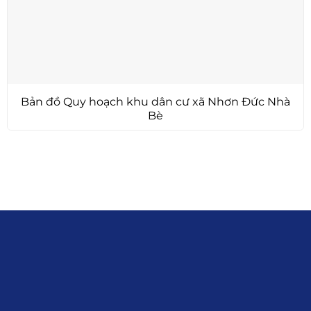
Bản đồ Quy hoạch khu dân cư xã Nhơn Đức Nhà
Bè
Liên hệ
0915.916.915
Hotline
:
Email
: giakhanhland.vn@gmail.com
Địa Chỉ
: 55 Trần Văn Khê, Phường Gia
Định, Tp.HCM
Giới Thiệu