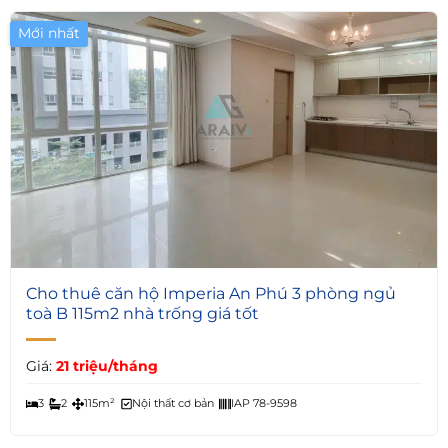
Mới nhất
7
Cho thuê căn hộ Imperia An Phú 3 phòng ngủ
toà B 115m2 nhà trống giá tốt
Giá:
21 triệu/tháng
3
2
115m²
Nội thất cơ bản
IAP 78-9598