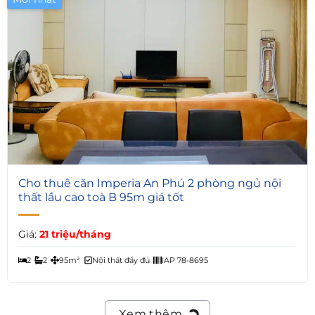
7
Cho thuê căn Imperia An Phú 2 phòng ngủ nội
thất lầu cao toà B 95m giá tốt
Giá:
21 triệu/tháng
2
2
95m²
Nội thất đầy đủ
IAP 78-8695
Xem thêm