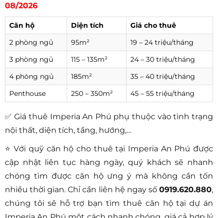
08/2026
Căn hộ
Diện tích
Giá cho thuê
2 phòng ngủ
95m²
19 – 24 triệu/tháng
3 phòng ngủ
115 – 135m²
24 – 30 triệu/tháng
4 phòng ngủ
185m²
35 – 40 triệu/tháng
Penthouse
250 – 350m²
45 – 55 triệu/tháng
✅ Giá thuê Imperia An Phú phụ thuộc vào tình trạng
nội thất, diện tích, tầng, hướng,…
⭐ Với quỹ căn hộ cho thuê tại Imperia An Phú được
cập nhật liên tục hàng ngày, quý khách sẽ nhanh
chóng tìm được căn hộ ưng ý mà không cần tốn
nhiều thời gian. Chỉ cần liên hệ ngay số
0919.620.880
,
chúng tôi sẽ hỗ trợ bạn tìm thuê căn hộ tại dự án
Imperia An Phú một cách nhanh chóng, giá cả hợp lý