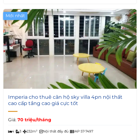
Mới nhất
10
Imperia cho thuê căn hộ sky villa 4pn nội thất
cao cấp tầng cao giá cực tốt
Giá:
70 triệu/tháng
4
3
232m²
Nội thất đầy đủ
IAP 57-7497