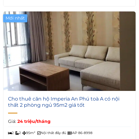
Mới nhất
6
Cho thuê căn hộ Imperia An Phú toà A có nội
thất 2 phòng ngủ 95m2 giá tốt
Giá:
24 triệu/tháng
2
2
95m²
Nội thất đầy đủ
IAP 86-8998