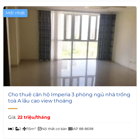
Mới nhất
7
Cho thuê căn hộ Imperia 3 phòng ngủ nhà trống
toà A lầu cao view thoáng
Giá:
22 triệu/tháng
3
2
115m²
Nội thất cơ bản
IAP 88-8698