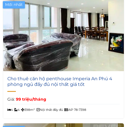
Mới nhất
5
Cho thuê căn hộ penthouse Imperia An Phú 4
phòng ngủ đầy đủ nội thất giá tốt
Giá:
99 triệu/tháng
4
4
398m²
Nội thất đầy đủ
IAP 78-7398