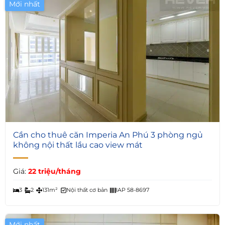
Mới nhất
8
Cần cho thuê căn Imperia An Phú 3 phòng ngủ
không nội thất lầu cao view mát
Giá:
22 triệu/tháng
3
2
131m²
Nội thất cơ bản
IAP 58-8697
Mới nhất