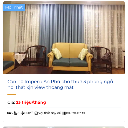
Mới nhất
6
Căn hộ Imperia An Phú cho thuê 3 phòng ngủ
nội thất xịn view thoáng mát
Giá:
23 triệu/tháng
3
2
115m²
Nội thất đầy đủ
IAP 78-8798