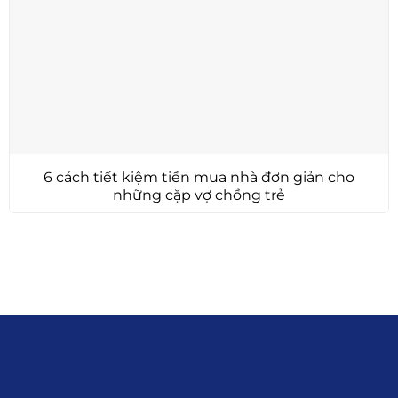
6 cách tiết kiệm tiền mua nhà đơn giản cho
những cặp vợ chồng trẻ
Liên hệ
0915.916.915
Hotline
:
Email
: giakhanhland.vn@gmail.com
Địa Chỉ
: 55 Trần Văn Khê, Phường Gia