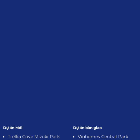
Định, Tp.HCM
Giới Thiệu
Đối tác:
GKG
Đăng Ký Nhận Thông Tin
Dự án Mới
Dự án bàn giao
Trellia Cove Mizuki Park
Vinhomes Central Park