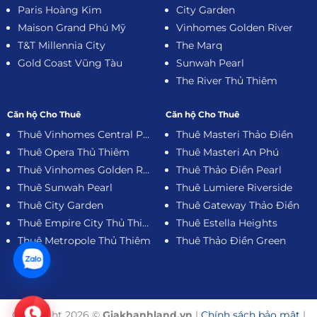
Paris Hoàng Kim
City Garden
Maison Grand Phú Mỹ
Vinhomes Golden River
T&T Millennia City
The Marq
Gold Coast Vũng Tàu
Sunwah Pearl
The River Thủ Thiêm
Căn hộ Cho Thuê
Căn hộ Cho Thuê
Thuê Vinhomes Central Park
Thuê Masteri Thảo Điền
Thuê Opera Thủ Thiêm
Thuê Masteri An Phú
Thuê Vinhomes Golden River
Thuê Thảo Điền Pearl
Thuê Sunwah Pearl
Thuê Lumiere Riverside
Thuê City Garden
Thuê Gateway Thảo Điền
Thuê Empire City Thủ Thiêm
Thuê Estella Heights
Thuê Metropole Thủ Thiêm
Thuê Thảo Điền Green
Copyright 2026 ©
Giakhanhland.vn
|
Chính sách bảo mật
|