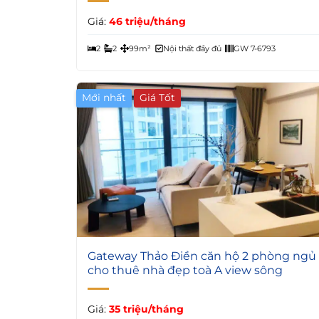
Giá:
46 triệu/tháng
2
2
99m²
Nội thất đầy đủ
GW 7-6793
Mới nhất
5
Gateway Thảo Điền căn hộ 2 phòng ngủ
cho thuê nhà đẹp toà A view sông
Giá:
35 triệu/tháng