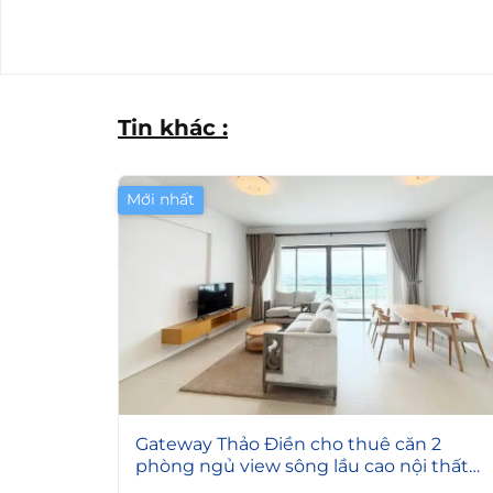
Tin khác :
Mới nhất
4
Gateway Thảo Điền cho thuê căn 2
phòng ngủ view sông lầu cao nội thất
đẹp