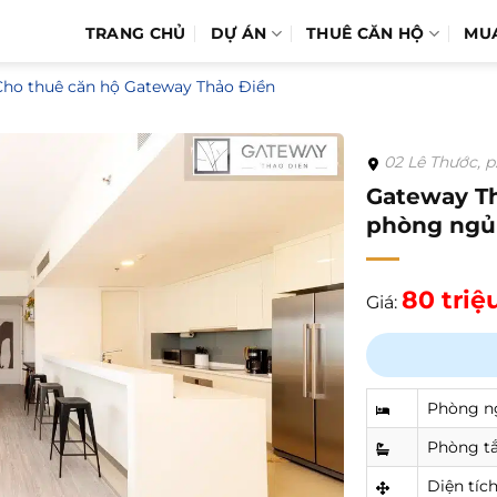
TRANG CHỦ
DỰ ÁN
THUÊ CĂN HỘ
MU
Cho thuê căn hộ Gateway Thảo Điền
02 Lê Thước, p
Gateway Th
phòng ngủ 
80 triệ
Giá:
Phòng n
Phòng t
Diện tíc