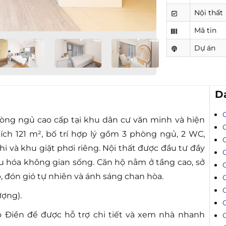
Nội thất
Mã tin
Dự án
D
òng ngủ cao cấp tại khu dân cư văn minh và hiện
ích 121 m², bố trí hợp lý gồm 3 phòng ngủ, 2 WC,
 và khu giặt phơi riêng. Nội thất được đầu tư đầy
 ưu hóa không gian sống. Căn hộ nằm ở tầng cao, sở
, đón gió tự nhiên và ánh sáng chan hòa.
C
ượng).
C
 Điền để được hỗ trợ chi tiết và xem nhà nhanh