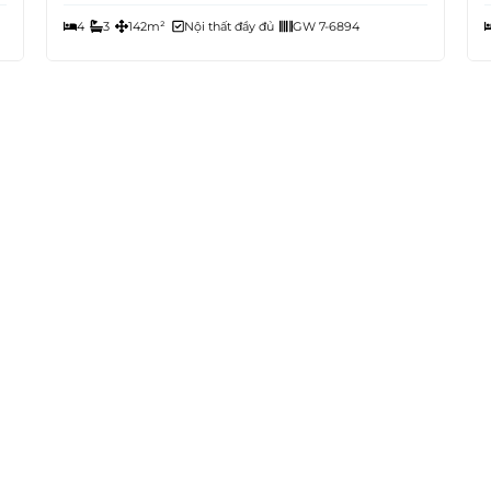
4
3
142m²
Nội thất đầy đủ
GW 7-6894