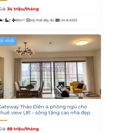
Giá:
34 triệu/tháng
2
2
89m²
Nội thất đầy đủ
GW 8-6593
ới nhất
6
Gateway Thảo Điền 4 phòng ngủ cho
thuê view L81 – sông tầng cao nhà đẹp
Giá:
88 triệu/tháng