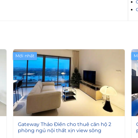
C
Mới nhất
M
4
Gateway Thảo Điền cho thuê căn hộ 2
phòng ngủ nội thất xịn view sông