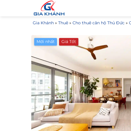
Bỏ
qua
nội
Gia Khánh
»
Thuê
»
Cho thuê căn hộ Thủ Đức
»
dung
Mới nhất