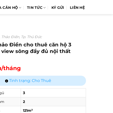
A CĂN HỘ
TIN TỨC
KÝ GỬI
LIÊN HỆ
. Thảo Điền, Tp. Thủ Đức
ảo Điền cho thuê căn hộ 3
view sông đầy đủ nội thất
u/tháng
Tình trạng: Cho Thuê
gủ
3
ắm
2
h
121m²