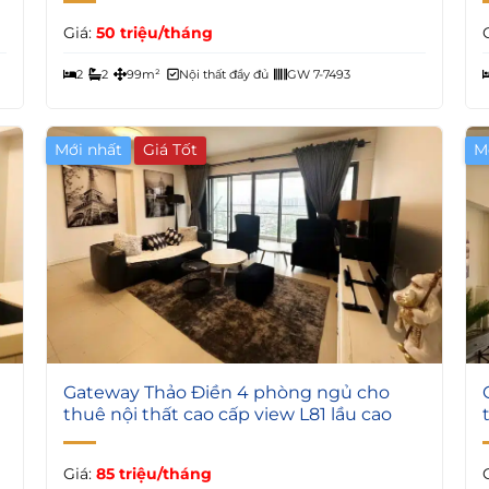
Giá:
50 triệu/tháng
2
2
99m²
Nội thất đầy đủ
GW 7-7493
Mới nhất
M
7
Gateway Thảo Điền 4 phòng ngủ cho
thuê nội thất cao cấp view L81 lầu cao
Giá:
85 triệu/tháng