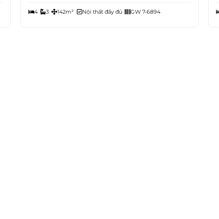
4
3
142m²
Nội thất đầy đủ
GW 7-6894