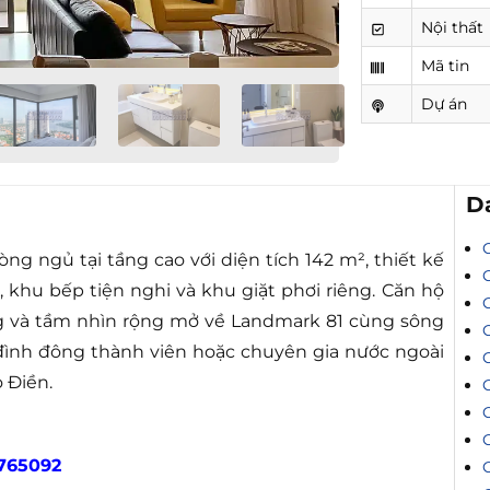
Nội thất
Mã tin
Dự án
D
g ngủ tại tầng cao với diện tích 142 m², thiết kế
khu bếp tiện nghi và khu giặt phơi riêng. Căn hộ
ng và tầm nhìn rộng mở về Landmark 81 cùng sông
a đình đông thành viên hoặc chuyên gia nước ngoài
 Điền.
C
C
765092