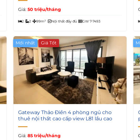
Giá:
50 triệu/tháng
2
2
99m²
Nội thất đầy đủ
GW 7-7493
Mới nhất
Giá Tốt
M
7
Gateway Thảo Điền 4 phòng ngủ cho
thuê nội thất cao cấp view L81 lầu cao
Giá:
85 triệu/tháng