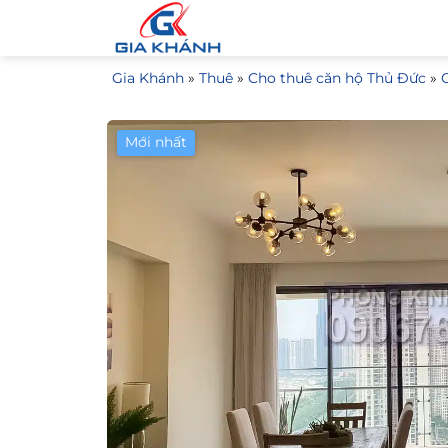
Bỏ
qua
nội
Gia Khánh
»
Thuê
»
Cho thuê căn hộ Thủ Đức
»
dung
Mới nhất