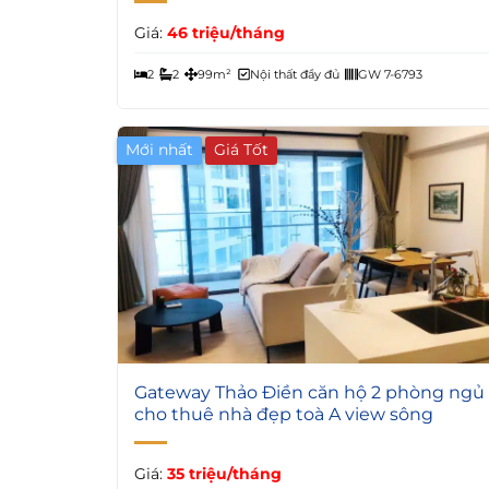
Giá:
46 triệu/tháng
2
2
99m²
Nội thất đầy đủ
GW 7-6793
Mới nhất
Giá Tốt
5
Gateway Thảo Điền căn hộ 2 phòng ngủ
cho thuê nhà đẹp toà A view sông
Giá:
35 triệu/tháng