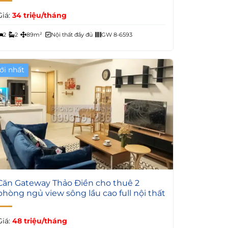
Giá:
34 triệu/tháng
2
2
89m²
Nội thất đầy đủ
GW 8-6593
ới nhất
6
Căn Gateway Thảo Điền cho thuê 2
phòng ngủ view sông lầu cao full nội thất
Giá:
48 triệu/tháng