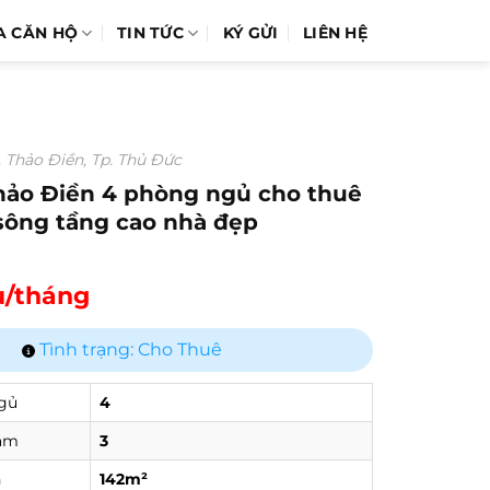
A CĂN HỘ
TIN TỨC
KÝ GỬI
LIÊN HỆ
. Thảo Điền, Tp. Thủ Đức
ảo Điền 4 phòng ngủ cho thuê
 sông tầng cao nhà đẹp
u/tháng
Tình trạng: Cho Thuê
gủ
4
ắm
3
h
142m²