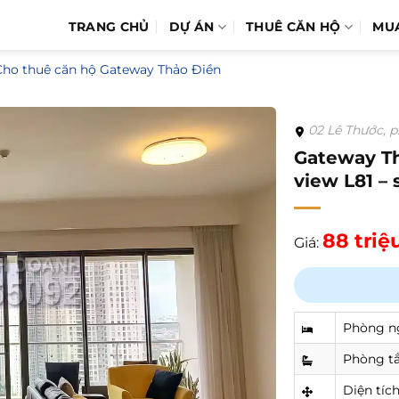
TRANG CHỦ
DỰ ÁN
THUÊ CĂN HỘ
MU
Cho thuê căn hộ Gateway Thảo Điền
02 Lê Thước, p
Gateway Th
view L81 –
88 triệ
Giá:
Phòng n
Phòng t
Diện tíc