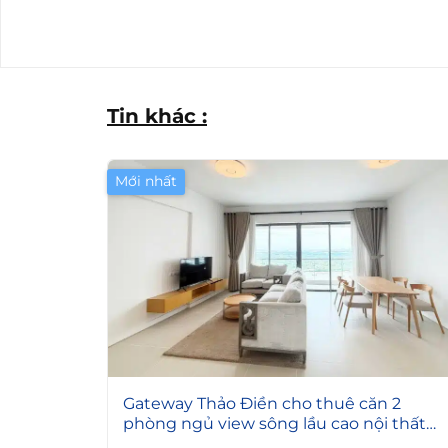
Tin khác :
Mới nhất
4
Gateway Thảo Điền cho thuê căn 2
phòng ngủ view sông lầu cao nội thất
đẹp