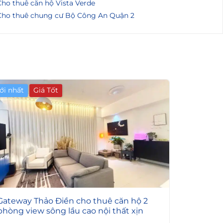
ho thuê căn hộ Vista Verde
Cho thuê chung cư Bộ Công An Quận 2
ới nhất
Giá Tốt
4
Gateway Thảo Điền cho thuê căn hộ 2
phòng view sông lầu cao nội thất xịn