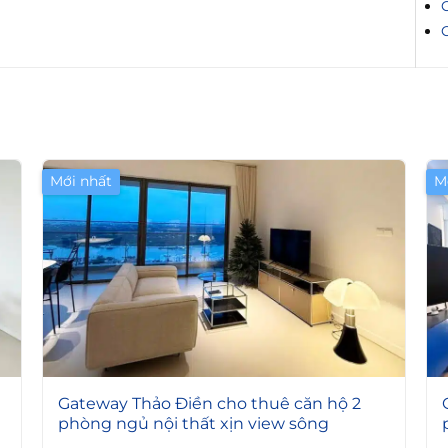
C
Mới nhất
M
4
Gateway Thảo Điền cho thuê căn hộ 2
phòng ngủ nội thất xịn view sông