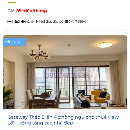
Giá:
85 triệu/tháng
4
3
142m²
Nội thất đầy đủ
GW 7-6894
Mới nhất
6
Gateway Thảo Điền 4 phòng ngủ cho thuê view
L81 – sông tầng cao nhà đẹp