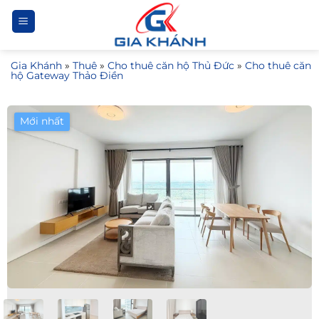
Bỏ
qua
nội
Gia Khánh
»
Thuê
»
Cho thuê căn hộ Thủ Đức
»
Cho thuê căn
dung
hộ Gateway Thảo Điền
Mới nhất