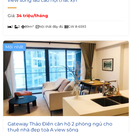
view sông lầu cao nội thất xịn
Giá:
34 triệu/tháng
2
2
89m²
Nội thất đầy đủ
GW 8-6593
Mới nhất
Giá Tốt
5
Gateway Thảo Điền căn hộ 2 phòng ngủ cho
thuê nhà đẹp toà A view sông