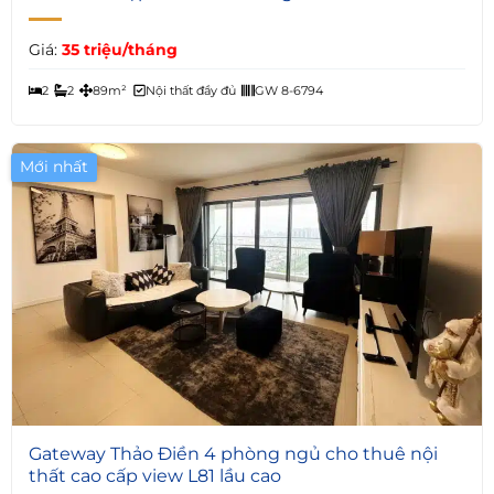
Giá:
35 triệu/tháng
2
2
89m²
Nội thất đầy đủ
GW 8-6794
Mới nhất
Giá Tốt
7
Gateway Thảo Điền 4 phòng ngủ cho thuê nội
thất cao cấp view L81 lầu cao