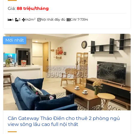
Giá:
88 triệu/tháng
4
3
142m²
Nội thất đầy đủ
GW 7-7394
Mới nhất
6
Căn Gateway Thảo Điền cho thuê 2 phòng ngủ
view sông lầu cao full nội thất