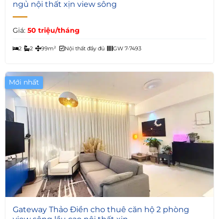
ngủ nội thất xịn view sông
Giá:
50 triệu/tháng
2
2
99m²
Nội thất đầy đủ
GW 7-7493
Mới nhất
Giá Tốt
4
Gateway Thảo Điền cho thuê căn hộ 2 phòng