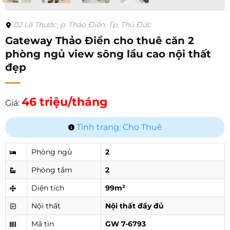
02 Lê Thước, p. Thảo Điền, Tp. Thủ Đức
Gateway Thảo Điền cho thuê căn 2
phòng ngủ view sông lầu cao nội thất
đẹp
46 triệu/tháng
Giá:
Tình trạng: Cho Thuê
Phòng ngủ
2
Phòng tắm
2
Diện tích
99m²
Nội thất
Nội thất đầy đủ
Mã tin
GW 7-6793