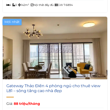
4
3
142m²
Nội thất đầy đủ
GW 7-6894
Mới nhất
6
Gateway Thảo Điền 4 phòng ngủ cho thuê view
L81 – sông tầng cao nhà đẹp
Giá:
88 triệu/tháng