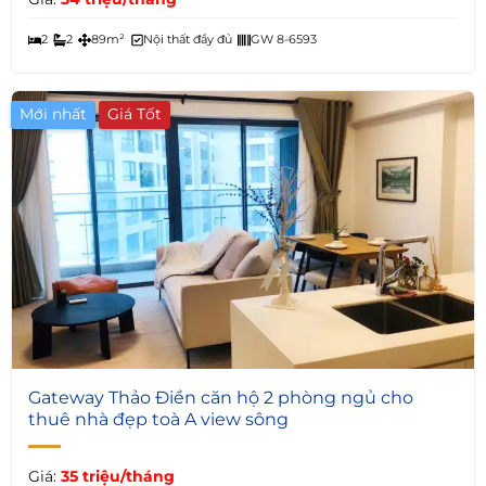
2
2
89m²
Nội thất đầy đủ
GW 8-6593
Mới nhất
Giá Tốt
5
Gateway Thảo Điền căn hộ 2 phòng ngủ cho
thuê nhà đẹp toà A view sông
Giá:
35 triệu/tháng