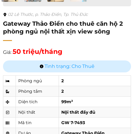
02 Lê Thước, p. Thảo Điền, Tp. Thủ Đức
Gateway Thảo Điền cho thuê căn hộ 2
phòng ngủ nội thất xịn view sông
50 triệu/tháng
Giá:
Tình trạng: Cho Thuê
Phòng ngủ
2
Phòng tắm
2
Diện tích
99m²
Nội thất
Nội thất đầy đủ
Mã tin
GW 7-7493
Dự án
Gateway Thảo Điền