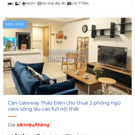
4
3
142m²
Nội thất đầy đủ
GW 7-7394
Mới nhất
6
Căn Gateway Thảo Điền cho thuê 2 phòng ngủ
view sông lầu cao full nội thất
Giá:
48 triệu/tháng