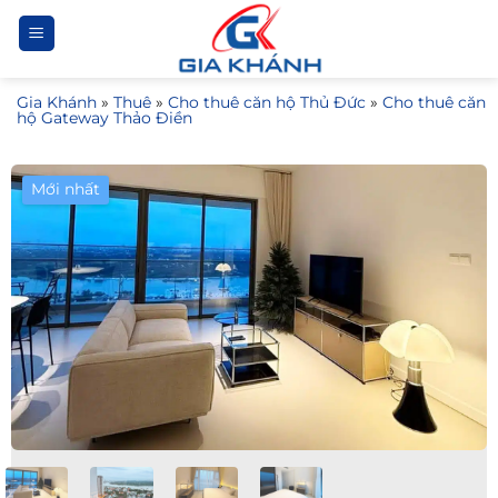
Bỏ
qua
nội
Gia Khánh
»
Thuê
»
Cho thuê căn hộ Thủ Đức
»
Cho thuê căn
dung
hộ Gateway Thảo Điền
Mới nhất