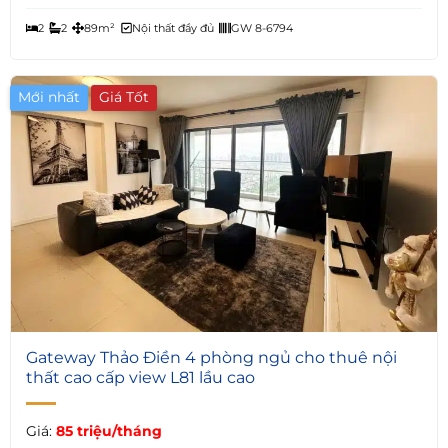
2
2
89m²
Nội thất đầy đủ
GW 8-6794
Mới nhất
Giá Tốt
7
Gateway Thảo Điền 4 phòng ngủ cho thuê nội
thất cao cấp view L81 lầu cao
Giá:
85 triệu/tháng