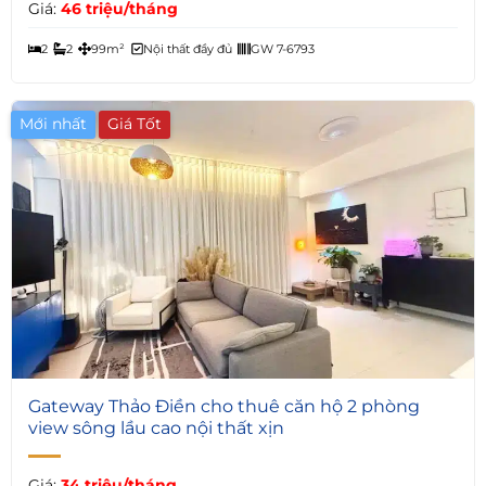
Giá:
46 triệu/tháng
2
2
99m²
Nội thất đầy đủ
GW 7-6793
Mới nhất
Giá Tốt
4
Gateway Thảo Điền cho thuê căn hộ 2 phòng
view sông lầu cao nội thất xịn
Giá:
34 triệu/tháng