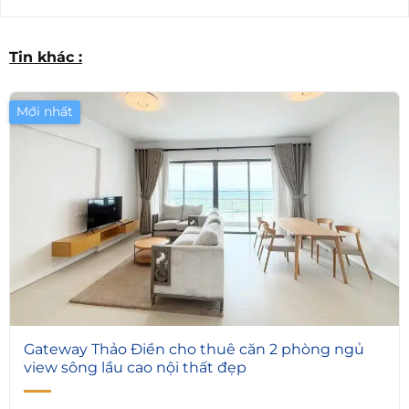
Tin khác :
Mới nhất
4
Gateway Thảo Điền cho thuê căn 2 phòng ngủ
view sông lầu cao nội thất đẹp