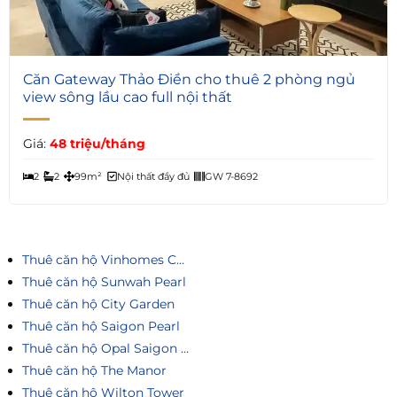
6
Căn Gateway Thảo Điền cho thuê 2 phòng ngủ
view sông lầu cao full nội thất
Giá:
48 triệu/tháng
2
2
99m²
Nội thất đầy đủ
GW 7-8692
Thuê căn hộ Vinhomes Central Park
Thuê căn hộ Sunwah Pearl
Thuê căn hộ City Garden
Thuê căn hộ Saigon Pearl
Thuê căn hộ Opal Saigon Pearl
Thuê căn hộ The Manor
Thuê căn hộ Wilton Tower