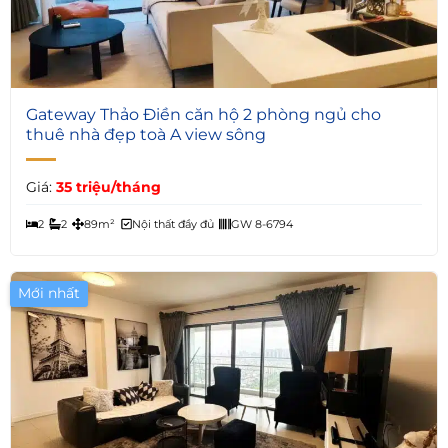
5
Gateway Thảo Điền căn hộ 2 phòng ngủ cho
thuê nhà đẹp toà A view sông
Giá:
35 triệu/tháng
2
2
89m²
Nội thất đầy đủ
GW 8-6794
Mới nhất
Giá Tốt