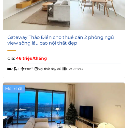
4
Gateway Thảo Điền cho thuê căn 2 phòng ngủ
view sông lầu cao nội thất đẹp
Giá:
46 triệu/tháng
2
2
99m²
Nội thất đầy đủ
GW 7-6793
Mới nhất