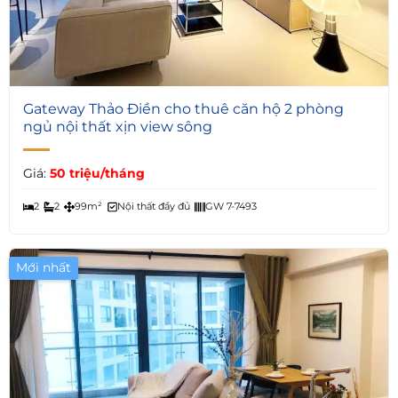
4
Gateway Thảo Điền cho thuê căn hộ 2 phòng
ngủ nội thất xịn view sông
Giá:
50 triệu/tháng
2
2
99m²
Nội thất đầy đủ
GW 7-7493
Mới nhất
Giá Tốt