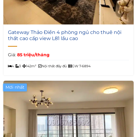
7
Gateway Thảo Điền 4 phòng ngủ cho thuê nội
thất cao cấp view L81 lầu cao
Giá:
85 triệu/tháng
4
3
142m²
Nội thất đầy đủ
GW 7-6894
Mới nhất