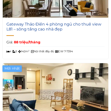
6
Gateway Thảo Điền 4 phòng ngủ cho thuê view
L81 – sông tầng cao nhà đẹp
Giá:
88 triệu/tháng
4
3
142m²
Nội thất đầy đủ
GW 7-7394
Mới nhất