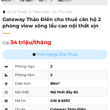
02 Lê Thước, p. Thảo Điền, Tp. Thủ Đức
Gateway Thảo Điền cho thuê căn hộ 2
phòng view sông lầu cao nội thất xịn
34 triệu/tháng
Giá:
Tình trạng: Cho Thuê
Phòng ngủ
2
Phòng tắm
2
Diện tích
89m²
Nội thất
Nội thất đầy đủ
Mã tin
GW 8-6593
Dự án
Gateway Thảo Điền