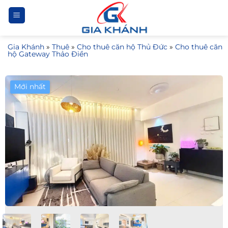
Bỏ
qua
nội
Gia Khánh
»
Thuê
»
Cho thuê căn hộ Thủ Đức
»
Cho thuê căn
dung
hộ Gateway Thảo Điền
Mới nhất
Giá Tốt