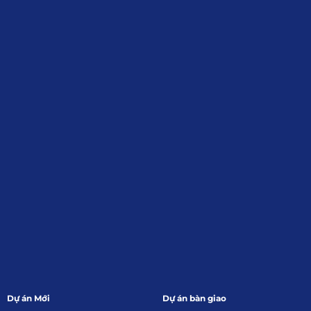
Địa Chỉ
: 55 Trần Văn Khê, Phường Gia
Định, Tp.HCM
Giới Thiệu
Đối tác:
GKG
Đăng Ký Nhận Thông Tin
Dự án Mới
Dự án bàn giao