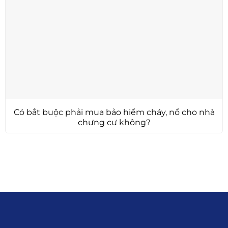
Có bắt buộc phải mua bảo hiểm cháy, nổ cho nhà
chưng cư không?
Liên hệ
0915.916.915
Hotline
:
Email
: giakhanhland.vn@gmail.com