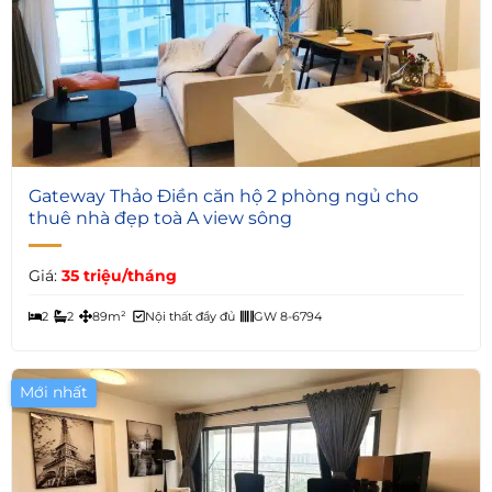
5
Gateway Thảo Điền căn hộ 2 phòng ngủ cho
thuê nhà đẹp toà A view sông
Giá:
35 triệu/tháng
2
2
89m²
Nội thất đầy đủ
GW 8-6794
Mới nhất