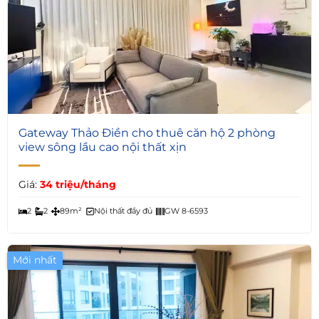
4
Gateway Thảo Điền cho thuê căn hộ 2 phòng
view sông lầu cao nội thất xịn
Giá:
34 triệu/tháng
2
2
89m²
Nội thất đầy đủ
GW 8-6593
Mới nhất