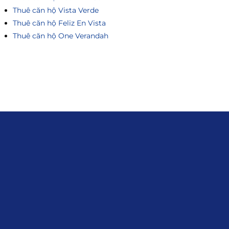
Thuê căn hộ Vista Verde
Thuê căn hộ Feliz En Vista
Thuê căn hộ One Verandah
Liên hệ
0915.916.915
Hotline
:
Email
: giakhanhland.vn@gmail.com
Địa Chỉ
: 55 Trần Văn Khê, Phường Gia
Định, Tp.HCM
Giới Thiệu
Đối tác:
GKG
Đăng Ký Nhận Thông Tin