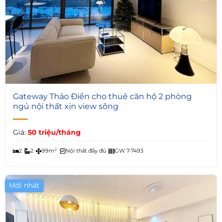
4
Gateway Thảo Điền cho thuê căn hộ 2 phòng
ngủ nội thất xịn view sông
Giá:
50 triệu/tháng
2
2
99m²
Nội thất đầy đủ
GW 7-7493
Mới nhất