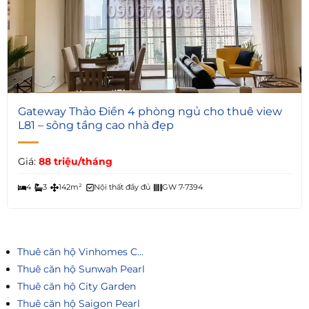
6
Gateway Thảo Điền 4 phòng ngủ cho thuê view
L81 – sông tầng cao nhà đẹp
Giá:
88 triệu/tháng
4
3
142m²
Nội thất đầy đủ
GW 7-7394
Thuê căn hộ Vinhomes Central Park
Thuê căn hộ Sunwah Pearl
Thuê căn hộ City Garden
Thuê căn hộ Saigon Pearl