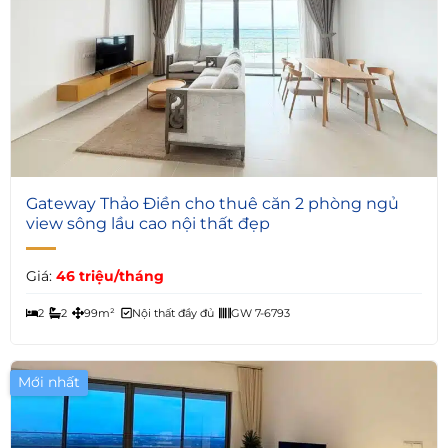
4
Gateway Thảo Điền cho thuê căn 2 phòng ngủ
view sông lầu cao nội thất đẹp
Giá:
46 triệu/tháng
2
2
99m²
Nội thất đầy đủ
GW 7-6793
Mới nhất