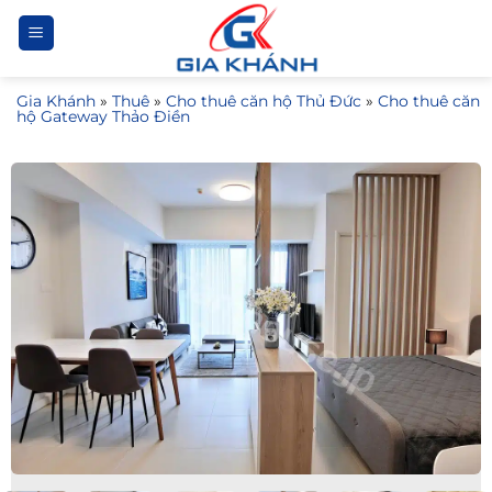
Bỏ
qua
nội
Gia Khánh
»
Thuê
»
Cho thuê căn hộ Thủ Đức
»
Cho thuê căn
dung
hộ Gateway Thảo Điền