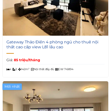
7
Gateway Thảo Điền 4 phòng ngủ cho thuê nội
thất cao cấp view L81 lầu cao
Giá:
85 triệu/tháng
4
3
142m²
Nội thất đầy đủ
GW 7-6894
Mới nhất