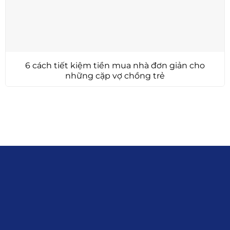
6 cách tiết kiệm tiền mua nhà đơn giản cho
những cặp vợ chồng trẻ
Liên hệ
0915.916.915
Hotline
:
Email
: giakhanhland.vn@gmail.com
Địa Chỉ
: 55 Trần Văn Khê, Phường Gia
Định, Tp.HCM
Giới Thiệu
Đối tác:
GKG