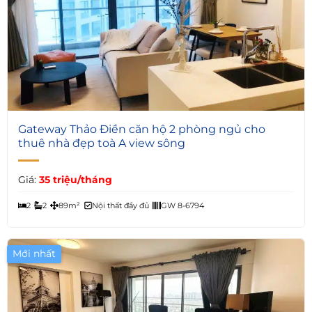
5
Gateway Thảo Điền căn hộ 2 phòng ngủ cho
thuê nhà đẹp toà A view sông
Giá:
35 triệu/tháng
2
2
89m²
Nội thất đầy đủ
GW 8-6794
Mới nhất