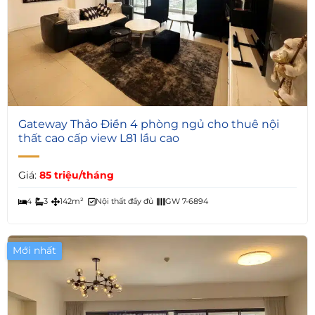
7
Gateway Thảo Điền 4 phòng ngủ cho thuê nội
thất cao cấp view L81 lầu cao
Giá:
85 triệu/tháng
4
3
142m²
Nội thất đầy đủ
GW 7-6894
Mới nhất