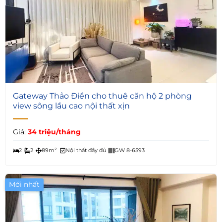
4
Gateway Thảo Điền cho thuê căn hộ 2 phòng
view sông lầu cao nội thất xịn
Giá:
34 triệu/tháng
2
2
89m²
Nội thất đầy đủ
GW 8-6593
Mới nhất