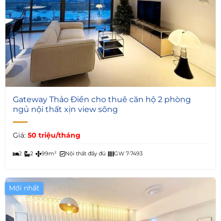
4
Gateway Thảo Điền cho thuê căn hộ 2 phòng
ngủ nội thất xịn view sông
Giá:
50 triệu/tháng
2
2
99m²
Nội thất đầy đủ
GW 7-7493
Mới nhất