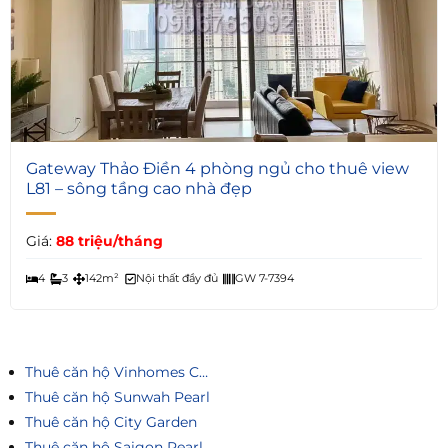
6
Gateway Thảo Điền 4 phòng ngủ cho thuê view
L81 – sông tầng cao nhà đẹp
Giá:
88 triệu/tháng
4
3
142m²
Nội thất đầy đủ
GW 7-7394
Thuê căn hộ Vinhomes Central Park
Thuê căn hộ Sunwah Pearl
Thuê căn hộ City Garden
Thuê căn hộ Saigon Pearl