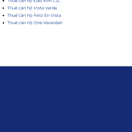
Thuê căn hộ Đảo Kim Cương
Thuê căn hộ Vista Verde
Thuê căn hộ Feliz En Vista
Thuê căn hộ One Verandah
Liên hệ
0915.916.915
Hotline
:
Email
: giakhanhland.vn@gmail.com
Địa Chỉ
: 55 Trần Văn Khê, Phường Gia
Định, Tp.HCM
Giới Thiệu
Đối tác:
GKG