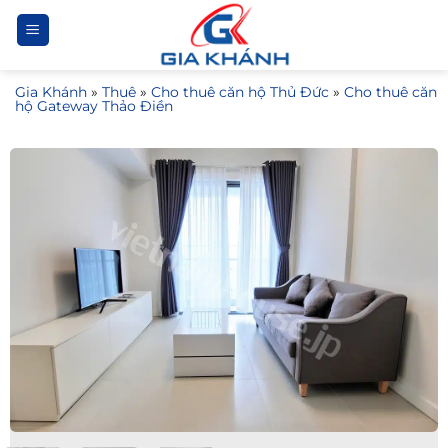
Bỏ
qua
nội
Gia Khánh
»
Thuê
»
Cho thuê căn hộ Thủ Đức
»
Cho thuê căn
dung
hộ Gateway Thảo Điền