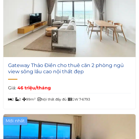
4
Gateway Thảo Điền cho thuê căn 2 phòng ngủ
view sông lầu cao nội thất đẹp
Giá:
46 triệu/tháng
2
2
99m²
Nội thất đầy đủ
GW 7-6793
Mới nhất