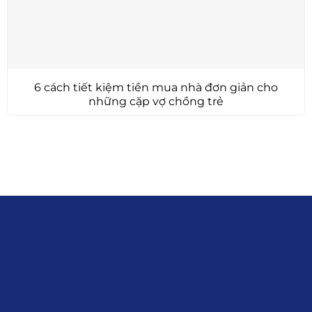
6 cách tiết kiệm tiền mua nhà đơn giản cho
những cặp vợ chồng trẻ
Liên hệ
0915.916.915
Hotline
:
Email
: giakhanhland.vn@gmail.com
Địa Chỉ
: 55 Trần Văn Khê, Phường Gia
Định, Tp.HCM
Giới Thiệu
Đối tác:
GKG