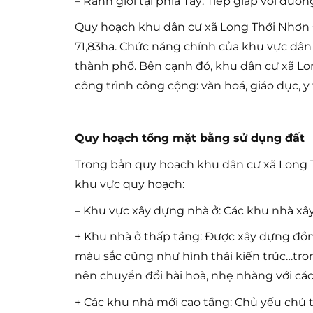
– Ranh giới tại phía Tây: Tiếp giáp với đườ
Quy hoạch khu dân cư xã Long Thới Nhơn 
71,83ha. Chức năng chính của khu vực dân
thành phố. Bên cạnh đó, khu dân cư xã L
công trình công cộng: văn hoá, giáo dục, y
Quy hoạch tổng mặt bằng sử dụng đất
Trong bản quy hoạch khu dân cư xã Long
khu vực quy hoạch:
– Khu vực xây dựng nhà ở: Các khu nhà xâ
+ Khu nhà ở thấp tầng: Được xây dựng đồn
màu sắc cũng như hình thái kiến trúc…tron
nên chuyển đổi hài hoà, nhẹ nhàng với cá
+ Các khu nhà mới cao tầng: Chủ yếu chú 