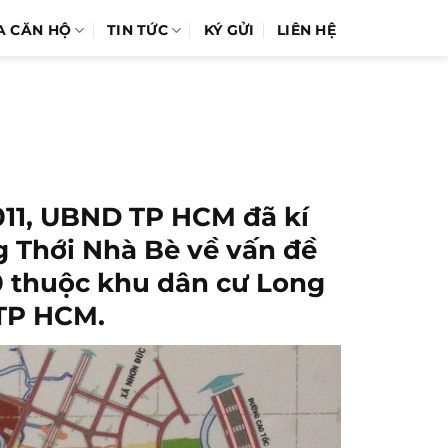
A CĂN HỘ
TIN TỨC
KÝ GỬI
LIÊN HỆ
011, UBND TP HCM đã kí
g Thới Nhà Bè về vấn đề
00 thuộc khu dân cư Long
 TP HCM.