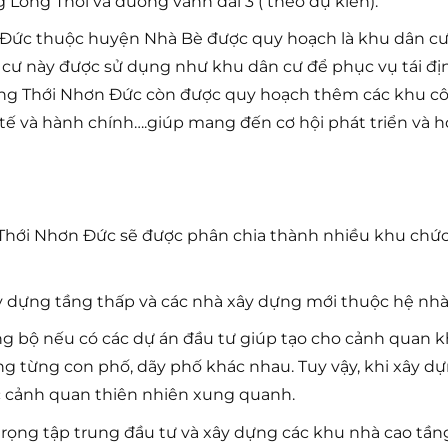
ng Long Thới và đường vành đai 3 ( theo dự kiến).
Đức thuộc huyện Nhà Bè được quy hoạch là khu dân cư h
 cư này được sử dụng như khu dân cư để phục vụ tái đị
ong Thới Nhơn Đức còn được quy hoạch thêm các khu côn
 tế và hành chính….giúp mang đến cơ hội phát triển và h
 Thới Nhơn Đức sẽ được phân chia thành nhiều khu ch
y dựng tầng thấp và các nhà xây dựng mới thuộc hệ nhà
g bộ nếu có các dự án đầu tư giúp tạo cho cảnh quan 
g từng con phố, dãy phố khác nhau. Tuy vậy, khi xây dự
c cảnh quan thiên nhiên xung quanh.
trọng tập trung đầu tư và xây dựng các khu nhà cao tầ