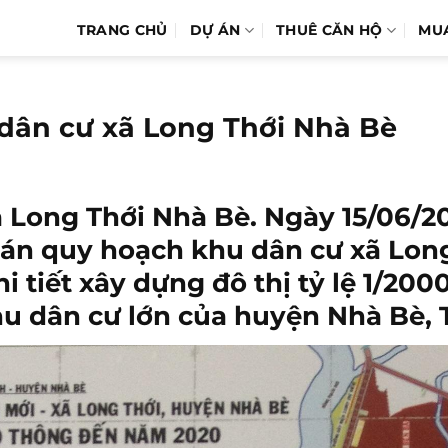
TRANG CHỦ
DỰ ÁN
THUÊ CĂN HỘ
MU
dân cư xã Long Thới Nhà Bè
 Long Thới Nhà Bè. Ngày 15/06/2
 án quy hoạch khu dân cư xã Lon
i tiết xây dựng đô thị tỷ lệ 1/20
hu dân cư lớn của huyện Nhà Bè,