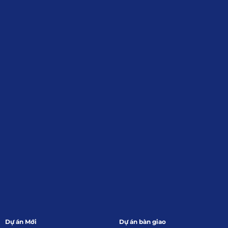
Địa Chỉ
: 55 Trần Văn Khê, Phường Gia
Định, Tp.HCM
Giới Thiệu
Đối tác:
GKG
Đăng Ký Nhận Thông Tin
Dự án Mới
Dự án bàn giao