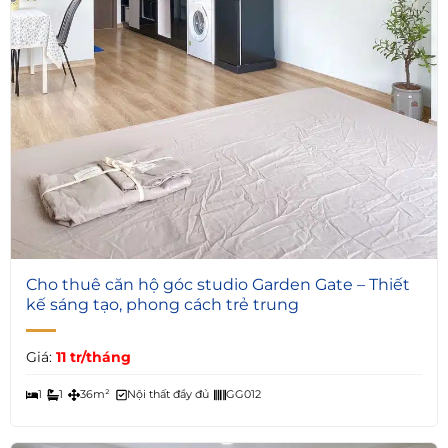
4
Cho thuê căn hộ góc studio Garden Gate – Thiết
kế sáng tạo, phong cách trẻ trung
Giá:
11 tr/tháng
1
1
36m²
Nội thất đầy đủ
GG012