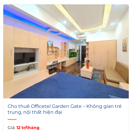
5
Cho thuê Officetel Garden Gate – Không gian trẻ
trung, nội thất hiện đại
Giá:
12 tr/tháng