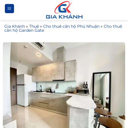
Bỏ
qua
nội
Gia Khánh
»
Thuê
»
Cho thuê căn hộ Phú Nhuận
»
Cho thuê
dung
căn hộ Garden Gate