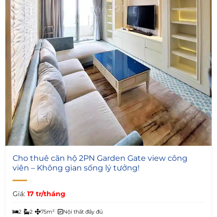
4
Cho thuê căn hộ 2PN Garden Gate view công
viên – Không gian sống lý tưởng!
Giá:
17 tr/tháng
2
2
75m²
Nội thất đầy đủ