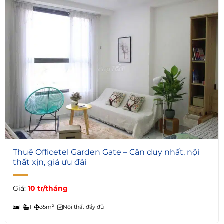
5
Thuê Officetel Garden Gate – Căn duy nhất, nội
thất xịn, giá ưu đãi
Giá:
10 tr/tháng
1
1
35m²
Nội thất đầy đủ