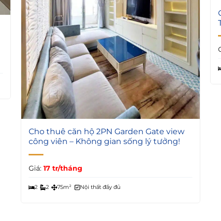
4
Cho thuê căn hộ 2PN Garden Gate view
công viên – Không gian sống lý tưởng!
Giá:
17 tr/tháng
2
2
75m²
Nội thất đầy đủ