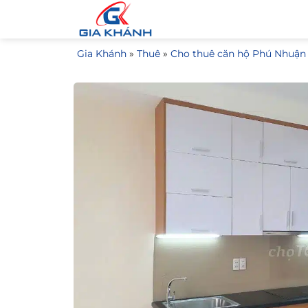
Bỏ
qua
nội
Gia Khánh
»
Thuê
»
Cho thuê căn hộ Phú Nhuận
dung