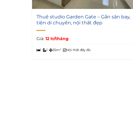
4
Thuê studio Garden Gate – Gần sân bay,
tiện di chuyển, nội thất đẹp
Giá:
12 tr/tháng
1
1
35m²
Nội thất đầy đủ