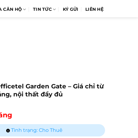
A CĂN HỘ
TIN TỨC
KÝ GỬI
LIÊN HỆ
ficetel Garden Gate – Giá chỉ từ
áng, nội thất đầy đủ
háng
Tình trạng: Cho Thuê