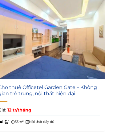
5
Cho thuê Officetel Garden Gate – Không
gian trẻ trung, nội thất hiện đại
Giá:
12 tr/tháng
1
1
35m²
Nội thất đầy đủ