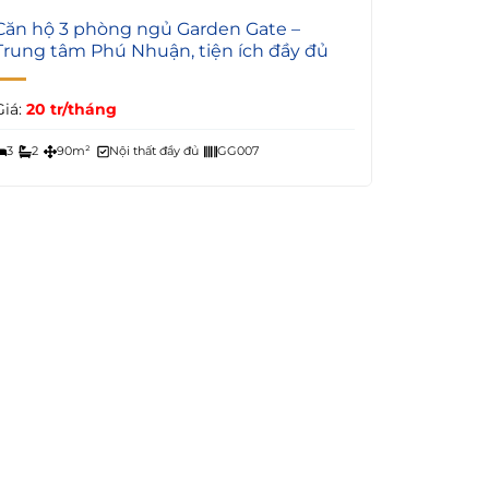
4
Căn hộ 3 phòng ngủ Garden Gate –
Trung tâm Phú Nhuận, tiện ích đầy đủ
Giá:
20 tr/tháng
3
2
90m²
Nội thất đầy đủ
GG007