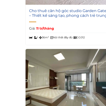
4
Cho thuê căn hộ góc studio Garden Gat
– Thiết kế sáng tạo, phong cách trẻ trun
Giá:
11 tr/tháng
1
1
36m²
Nội thất đầy đủ
GG012