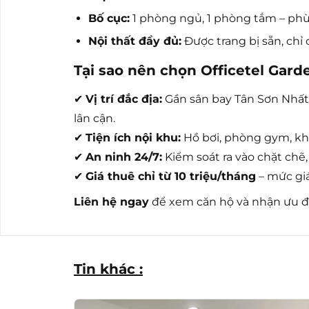
Bố cục:
1 phòng ngủ, 1 phòng tắm – phù
Nội thất đầy đủ:
Được trang bị sẵn, chỉ 
Tại sao nên chọn Officetel Gard
✔
Vị trí đắc địa:
Gần sân bay Tân Sơn Nhất,
lân cận.
✔
Tiện ích nội khu:
Hồ bơi, phòng gym, khu
✔
An ninh 24/7:
Kiểm soát ra vào chặt chẽ
✔
Giá thuê chỉ từ 10 triệu/tháng
– mức giá
Liên hệ ngay
để xem căn hộ và nhận ưu đã
Tin khác :