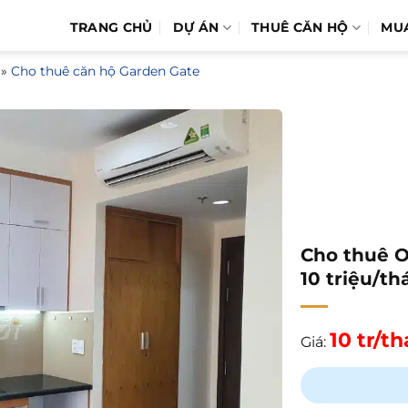
TRANG CHỦ
DỰ ÁN
THUÊ CĂN HỘ
MU
»
Cho thuê căn hộ Garden Gate
Cho thuê Of
10 triệu/th
10 tr/t
Giá: