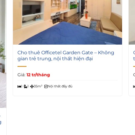
5
Cho thuê Officetel Garden Gate – Không
gian trẻ trung, nội thất hiện đại
Giá:
12 tr/tháng
1
1
35m²
Nội thất đầy đủ
e
g