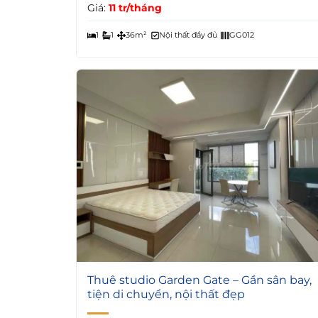
Giá:
11 tr/tháng
1
1
36m²
Nội thất đầy đủ
GG012
4
Thuê studio Garden Gate – Gần sân bay,
tiện di chuyển, nội thất đẹp