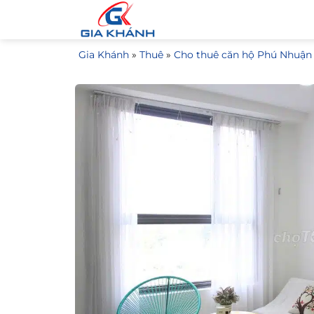
Bỏ
qua
nội
Gia Khánh
»
Thuê
»
Cho thuê căn hộ Phú Nhuận
dung