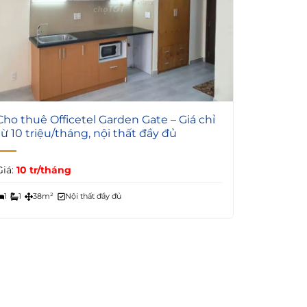
3
Cho thuê Officetel Garden Gate – Giá chỉ
từ 10 triệu/tháng, nội thất đầy đủ
Giá:
10 tr/tháng
1
1
38m²
Nội thất đầy đủ