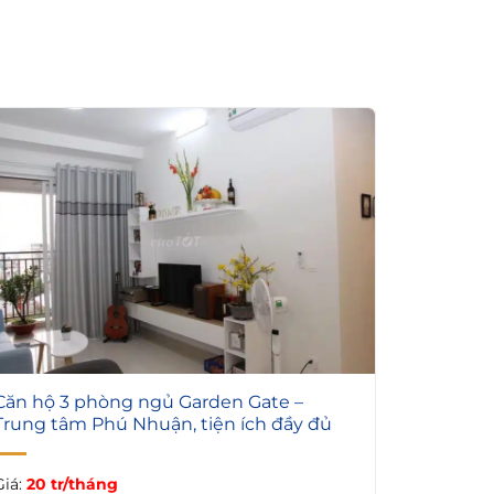
4
Căn hộ 3 phòng ngủ Garden Gate –
Trung tâm Phú Nhuận, tiện ích đầy đủ
Giá:
20 tr/tháng