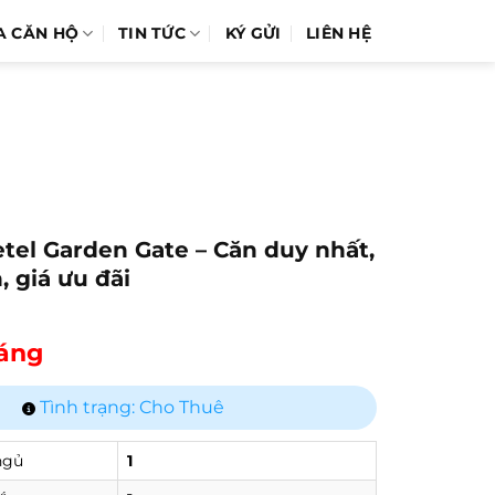
A CĂN HỘ
TIN TỨC
KÝ GỬI
LIÊN HỆ
etel Garden Gate – Căn duy nhất,
, giá ưu đãi
háng
Tình trạng: Cho Thuê
ngủ
1