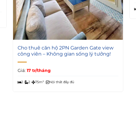
4
Cho thuê căn hộ 2PN Garden Gate view
công viên – Không gian sống lý tưởng!
Giá:
17 tr/tháng
2
2
75m²
Nội thất đầy đủ