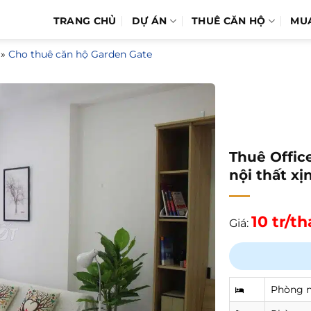
TRANG CHỦ
DỰ ÁN
THUÊ CĂN HỘ
MU
»
Cho thuê căn hộ Garden Gate
Thuê Offic
nội thất xịn
10 tr/t
Giá:
Phòng 