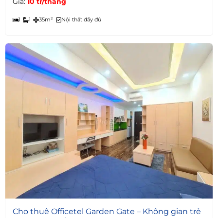
Giá:
10 tr/tháng
1
1
35m²
Nội thất đầy đủ
5
Cho thuê Officetel Garden Gate – Không gian trẻ