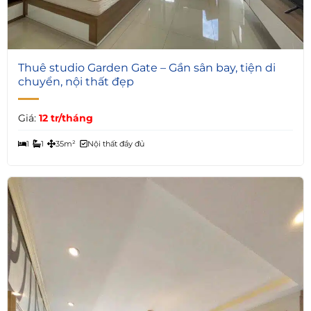
4
Thuê studio Garden Gate – Gần sân bay, tiện di
chuyển, nội thất đẹp
Giá:
12 tr/tháng
1
1
35m²
Nội thất đầy đủ