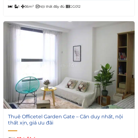
1
1
36m²
Nội thất đầy đủ
GG012
5
Thuê Officetel Garden Gate – Căn duy nhất, nội
thất xịn, giá ưu đãi