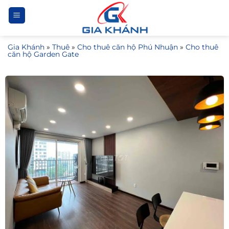
Bỏ
qua
nội
Gia Khánh
»
Thuê
»
Cho thuê căn hộ Phú Nhuận
»
Cho thuê
dung
căn hộ Garden Gate