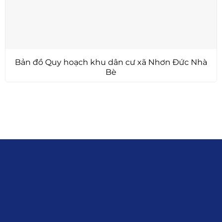
Bản đồ Quy hoạch khu dân cư xã Nhơn Đức Nhà
Bè
Liên hệ
0915.916.915
Hotline
:
Email
: giakhanhland.vn@gmail.com
Địa Chỉ
: 55 Trần Văn Khê, Phường Gia
Định, Tp.HCM
Giới Thiệu
Đối tác:
GKG