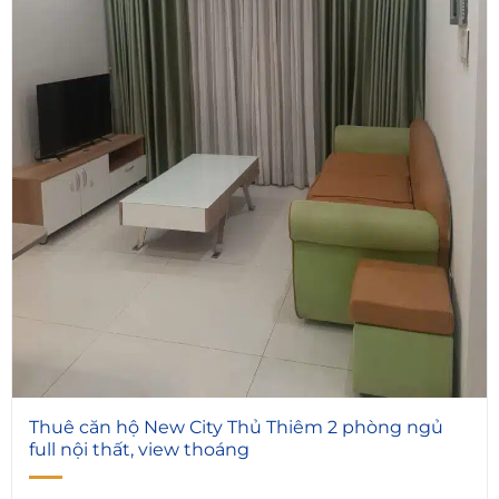
6
Thuê căn hộ New City Thủ Thiêm 2 phòng ngủ
full nội thất, view thoáng