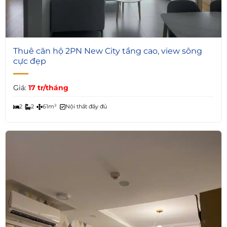
7
Thuê căn hộ 2PN New City tầng cao, view sông
cực đẹp
Giá:
17 tr/tháng
2
2
61m²
Nội thất đầy đủ