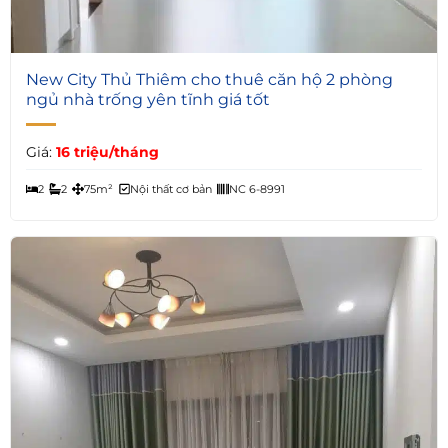
4
New City Thủ Thiêm cho thuê căn hộ 2 phòng
ngủ nhà trống yên tĩnh giá tốt
Giá:
16 triệu/tháng
2
2
75m²
Nội thất cơ bản
NC 6-8991