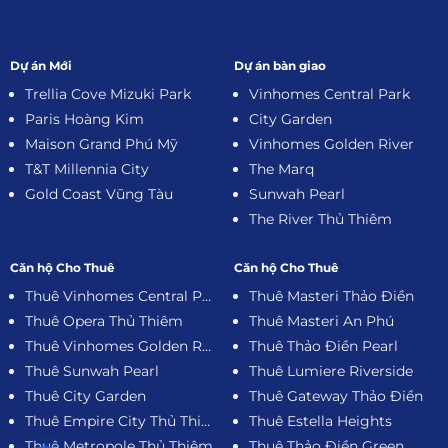
Dự án Mới
Dự án bàn giao
Trellia Cove Mizuki Park
Vinhomes Central Park
Paris Hoàng Kim
City Garden
Maison Grand Phú Mỹ
Vinhomes Golden River
T&T Millennia City
The Marq
Gold Coast Vũng Tàu
Sunwah Pearl
The River Thủ Thiêm
Căn hộ Cho Thuê
Căn hộ Cho Thuê
Thuê Vinhomes Central Park
Thuê Masteri Thảo Điền
Thuê Opera Thủ Thiêm
Thuê Masteri An Phú
Thuê Vinhomes Golden River
Thuê Thảo Điền Pearl
Thuê Sunwah Pearl
Thuê Lumiere Riverside
Thuê City Garden
Thuê Gateway Thảo Điền
Thuê Empire City Thủ Thiêm
Thuê Estella Heights
Thuê Metropole Thủ Thiêm
Thuê Thảo Điền Green