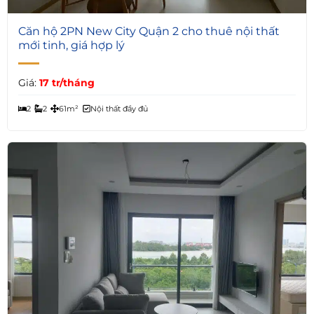
4
Căn hộ 2PN New City Quận 2 cho thuê nội thất
mới tinh, giá hợp lý
Giá:
17 tr/tháng
2
2
61m²
Nội thất đầy đủ