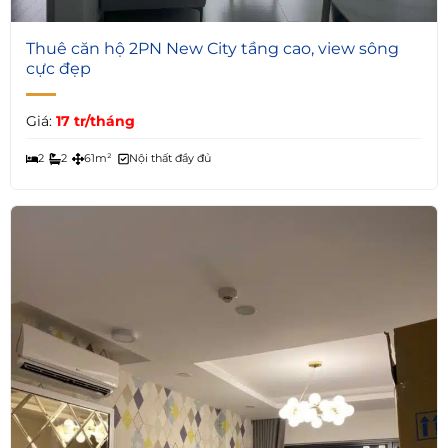
7
Thuê căn hộ 2PN New City tầng cao, view sông
cực đẹp
Giá:
17 tr/tháng
2
2
61m²
Nội thất đầy đủ