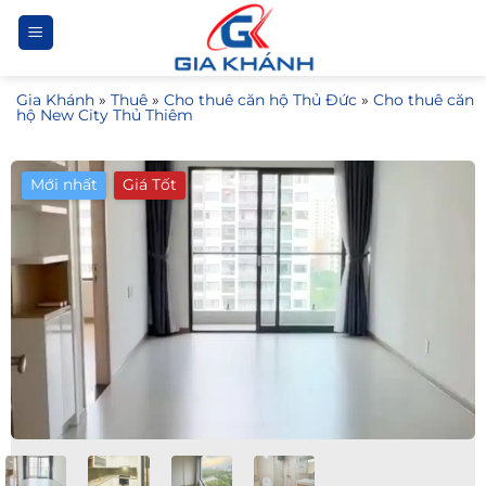
Bỏ
qua
nội
Gia Khánh
»
Thuê
»
Cho thuê căn hộ Thủ Đức
»
Cho thuê căn
dung
hộ New City Thủ Thiêm
Mới nhất
Giá Tốt