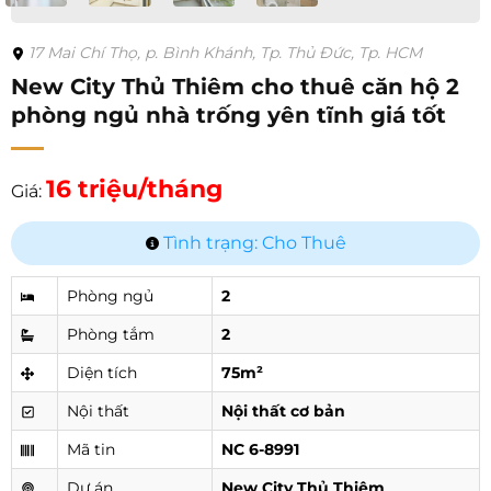
17 Mai Chí Thọ, p. Bình Khánh, Tp. Thủ Đức, Tp. HCM
New City Thủ Thiêm cho thuê căn hộ 2
phòng ngủ nhà trống yên tĩnh giá tốt
16 triệu/tháng
Giá:
Tình trạng: Cho Thuê
Phòng ngủ
2
Phòng tắm
2
Diện tích
75m²
Nội thất
Nội thất cơ bản
Mã tin
NC 6-8991
Dự án
New City Thủ Thiêm