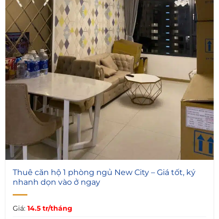
4
Thuê căn hộ 1 phòng ngủ New City – Giá tốt, ký
nhanh dọn vào ở ngay
Giá:
14.5 tr/tháng