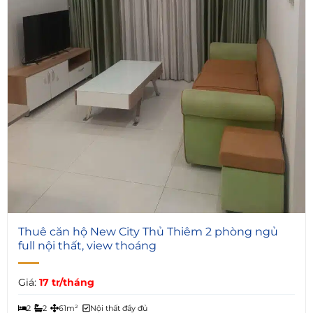
6
Thuê căn hộ New City Thủ Thiêm 2 phòng ngủ
full nội thất, view thoáng
Giá:
17 tr/tháng
2
2
61m²
Nội thất đầy đủ