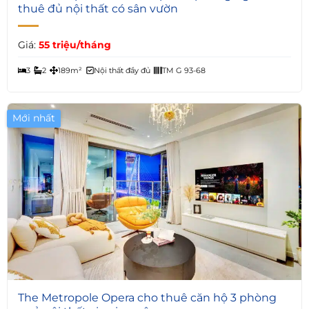
thuê đủ nội thất có sân vườn
Giá:
55 triệu/tháng
3
2
189m²
Nội thất đầy đủ
TM G 93-68
Mới nhất
5
The Metropole Opera cho thuê căn hộ 3 phòng