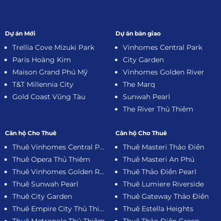
Dự án Mới
Dự án bàn giao
Trellia Cove Mizuki Park
Vinhomes Central Park
Paris Hoàng Kim
City Garden
Maison Grand Phú Mỹ
Vinhomes Golden River
T&T Millennia City
The Marq
Gold Coast Vũng Tàu
Sunwah Pearl
The River Thủ Thiêm
Căn hộ Cho Thuê
Căn hộ Cho Thuê
Thuê Vinhomes Central Park
Thuê Masteri Thảo Điền
Thuê Opera Thủ Thiêm
Thuê Masteri An Phú
Thuê Vinhomes Golden River
Thuê Thảo Điền Pearl
Thuê Sunwah Pearl
Thuê Lumiere Riverside
Thuê City Garden
Thuê Gateway Thảo Điền
Thuê Empire City Thủ Thiêm
Thuê Estella Heights
Thuê Metropole Thủ Thiêm
Thuê Thảo Điền Green