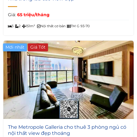
Giá:
65 triệu/tháng
3
2
151m²
Nội thất cơ bản
TM G 93-70
Mới nhất
Giá Tốt
5
The Metropole Galleria cho thuê 3 phòng ngủ có
nội thất view đẹp thoáng