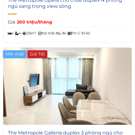
The Metropole Opera cho thuê duplex 4 phòng
ngủ sang trọng view sông
Giá:
200 triệu/tháng
4
4
235m²
Nội thất đầy đủ
TM G 93-65
Mới nhất
Giá Tốt
5
The Metropole Galleria duplex 3 phòng ngủ cho