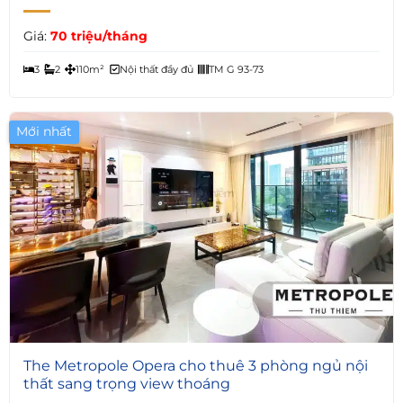
Giá:
70 triệu/tháng
3
2
110m²
Nội thất đầy đủ
TM G 93-73
Mới nhất
7
The Metropole Opera cho thuê 3 phòng ngủ nội
thất sang trọng view thoáng