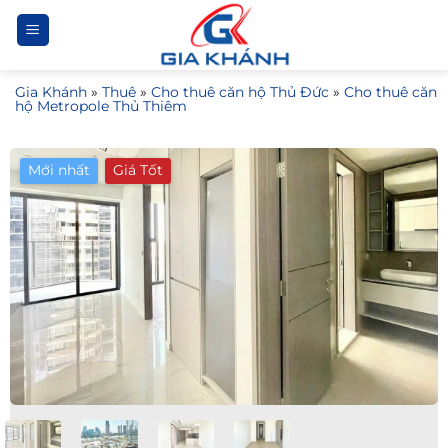
Bỏ
qua
nội
Gia Khánh
»
Thuê
»
Cho thuê căn hộ Thủ Đức
»
Cho thuê căn
dung
hộ Metropole Thủ Thiêm
Mới nhất
Giá Tốt