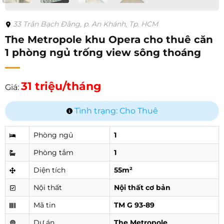
33 Trần Bạch Đằng, p. An Khánh, Tp. HCM
The Metropole khu Opera cho thuê căn
1 phòng ngủ trống view sông thoáng
31 triệu/tháng
Giá:
Tình trạng: Cho Thuê
Phòng ngủ
1
Phòng tắm
1
Diện tích
55m²
Nội thất
Nội thất cơ bản
Mã tin
TM G 93-89
Dự án
The Metropole