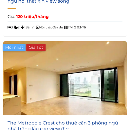
ngủ nội thất xịn view sông
Giá:
120 triệu/tháng
3
2
138m²
Nội thất đầy đủ
TM G 93-76
Mới nhất
Giá Tốt
6
The Metropole Crest cho thuê căn 3 phòng ngủ
nhà trống lầu cao view đẹp