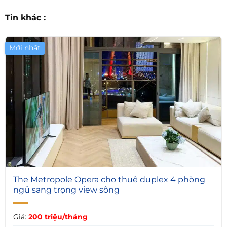
Tin khác :
Mới nhất
6
The Metropole Opera cho thuê duplex 4 phòng
ngủ sang trọng view sông
Giá:
200 triệu/tháng