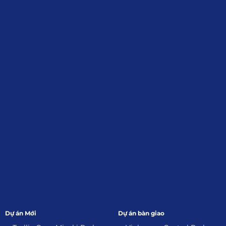
Định, Tp.HCM
Giới Thiệu
Đối tác:
GKG
Đăng Ký Nhận Thông Tin
Dự án Mới
Dự án bàn giao