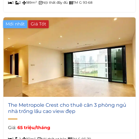
3
2
189m²
Nội thất đầy đủ
TM G 93-68
Mới nhất
Giá Tốt
6
The Metropole Crest cho thuê căn 3 phòng ngủ
nhà trống lầu cao view đẹp
Giá:
65 triệu/tháng
3
2
151m²
Nội thất cơ bản
TM G 93-70