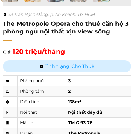
33 Trần Bạch Đằng, p. An Khánh, Tp. HCM
The Metropole Opera cho thuê căn hộ 3
phòng ngủ nội thất xịn view sông
120 triệu/tháng
Giá:
Tình trạng: Cho Thuê
Phòng ngủ
3
Phòng tắm
2
Diện tích
138m²
Nội thất
Nội thất đầy đủ
Mã tin
TM G 93-76
Dự án
The Metropole