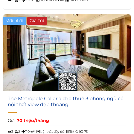
Mới nhất
Giá Tốt
5
The Metropole Galleria cho thuê 3 phòng ngủ có
nội thất view đẹp thoáng
Giá:
70 triệu/tháng
3
2
110m²
Nội thất đầy đủ
TM G 93-73