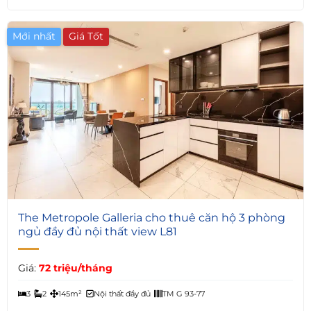
Mới nhất
Giá Tốt
7
The Metropole Galleria cho thuê căn hộ 3 phòng
ngủ đầy đủ nội thất view L81
Giá:
72 triệu/tháng
3
2
145m²
Nội thất đầy đủ
TM G 93-77