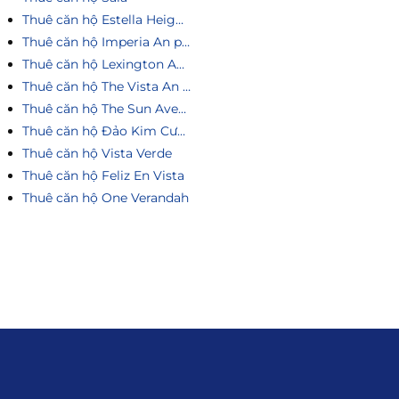
Thuê căn hộ Estella Heights
Thuê căn hộ Imperia An phú
Thuê căn hộ Lexington An Phú
Thuê căn hộ The Vista An Phú
Thuê căn hộ The Sun Avenue
Thuê căn hộ Đảo Kim Cương
Thuê căn hộ Vista Verde
Thuê căn hộ Feliz En Vista
Thuê căn hộ One Verandah
Liên hệ
0915.916.915
Hotline
:
Email
: giakhanhland.vn@gmail.com
Địa Chỉ
: 55 Trần Văn Khê, Phường Gia