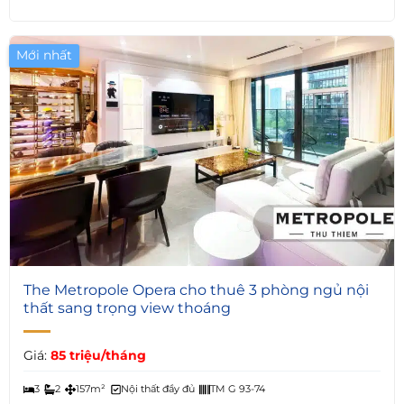
Mới nhất
7
The Metropole Opera cho thuê 3 phòng ngủ nội
thất sang trọng view thoáng
Giá:
85 triệu/tháng
3
2
157m²
Nội thất đầy đủ
TM G 93-74