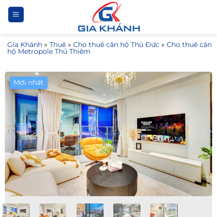
Bỏ
qua
nội
Gia Khánh
»
Thuê
»
Cho thuê căn hộ Thủ Đức
»
Cho thuê căn
dung
hộ Metropole Thủ Thiêm
Mới nhất