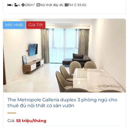
4
4
235m²
Nội thất đầy đủ
TM G 93-65
Mới nhất
Giá Tốt
5
The Metropole Galleria duplex 3 phòng ngủ cho
thuê đủ nội thất có sân vườn
Giá:
55 triệu/tháng