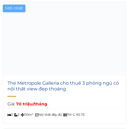
Mới nhất
5
The Metropole Galleria cho thuê 3 phòng ngủ có
nội thất view đẹp thoáng
Giá:
70 triệu/tháng
3
2
110m²
Nội thất đầy đủ
TM G 93-73