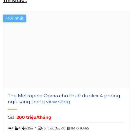
Tin khác :
Mới nhất
6
The Metropole Opera cho thuê duplex 4 phòng
ngủ sang trọng view sông
Giá:
200 triệu/tháng