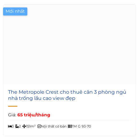
3
2
138m²
Nội thất đầy đủ
TM G 93-76
Mới nhất
6
The Metropole Crest cho thuê căn 3 phòng ngủ
nhà trống lầu cao view đẹp
Giá:
65 triệu/tháng
3
2
151m²
Nội thất cơ bản
TM G 93-70