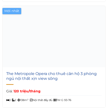
3
2
189m²
Nội thất đầy đủ
TM G 93-68
Mới nhất
5
The Metropole Opera cho thuê căn hộ 3 phòng
ngủ nội thất xịn view sông
Giá:
120 triệu/tháng