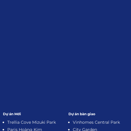
Địa Chỉ
: 55 Trần Văn Khê, Phường Gia
Định, Tp.HCM
Giới Thiệu
Đối tác:
GKG
Đăng Ký Nhận Thông Tin
Dự án Mới
Dự án bàn giao