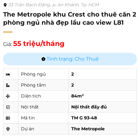
33 Trần Bạch Đằng, p. An Khánh, Tp. HCM
The Metropole khu Crest cho thuê căn 2
phòng ngủ nhà đẹp lầu cao view L81
55 triệu/tháng
Giá:
Tình trạng: Cho Thuê
Phòng ngủ
2
Phòng tắm
2
Diện tích
84m²
Nội thất
Nội thất đầy đủ
Mã tin
TM G 93-48