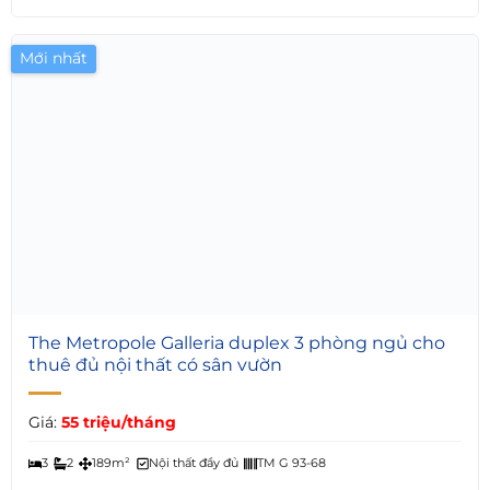
4
4
235m²
Nội thất đầy đủ
TM G 93-65
Mới nhất
5
The Metropole Galleria duplex 3 phòng ngủ cho
thuê đủ nội thất có sân vườn
Giá:
55 triệu/tháng