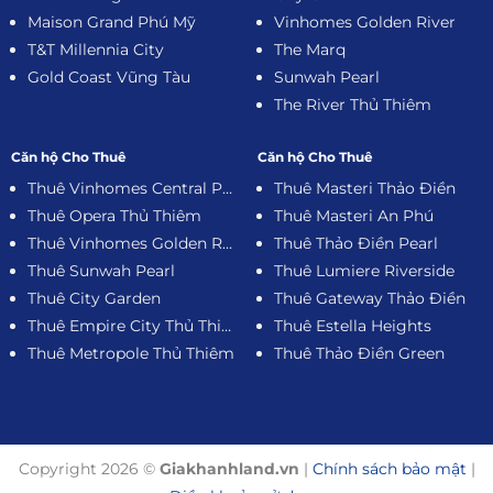
Trellia Cove Mizuki Park
Vinhomes Central Park
Paris Hoàng Kim
City Garden
Maison Grand Phú Mỹ
Vinhomes Golden River
T&T Millennia City
The Marq
Gold Coast Vũng Tàu
Sunwah Pearl
The River Thủ Thiêm
Căn hộ Cho Thuê
Căn hộ Cho Thuê
Thuê Vinhomes Central Park
Thuê Masteri Thảo Điền
Thuê Opera Thủ Thiêm
Thuê Masteri An Phú
Thuê Vinhomes Golden River
Thuê Thảo Điền Pearl
Thuê Sunwah Pearl
Thuê Lumiere Riverside
Thuê City Garden
Thuê Gateway Thảo Điền
Thuê Empire City Thủ Thiêm
Thuê Estella Heights
Thuê Metropole Thủ Thiêm
Thuê Thảo Điền Green