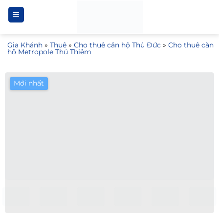
Bỏ
qua
nội
Gia Khánh
»
Thuê
»
Cho thuê căn hộ Thủ Đức
»
Cho thuê căn
dung
hộ Metropole Thủ Thiêm
Mới nhất