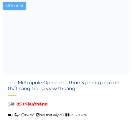
Mới nhất
7
The Metropole Opera cho thuê 3 phòng ngủ nội
thất sang trọng view thoáng
Giá:
85 triệu/tháng
3
2
157m²
Nội thất đầy đủ
TM G 93-74