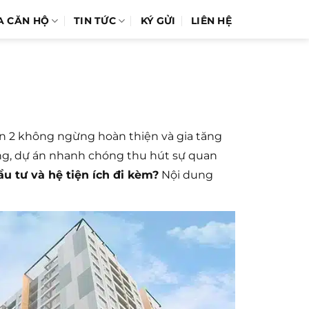
A CĂN HỘ
TIN TỨC
KÝ GỬI
LIÊN HỆ
ận 2 không ngừng hoàn thiện và gia tăng
 sống, dự án nhanh chóng thu hút sự quan
đầu tư và hệ tiện ích đi kèm?
Nội dung