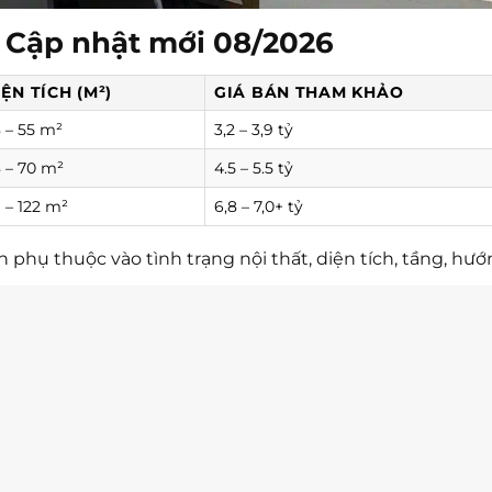
– Cập nhật mới 08/2026
IỆN TÍCH (M²)
GIÁ BÁN THAM KHẢO
 – 55 m²
3,2 – 3,9 tỷ
 – 70 m²
4.5 – 5.5 tỷ
 – 122 m²
6,8 – 7,0+ tỷ
 phụ thuộc vào tình trạng nội thất, diện tích, tầng, hướ