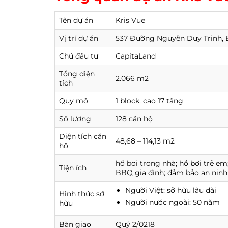
Tên dự án
Kris Vue
Vị trí dự án
537 Đường Nguyễn Duy Trinh, 
Chủ đầu tư
CapitaLand
Tổng diện
2.066 m2
tích
Quy mô
1 block, cao 17 tầng
Số lượng
128 căn hộ
Diện tích căn
48,68 – 114,13 m2
hộ
hồ bơi trong nhà; hồ bơi trẻ em
Tiện ích
BBQ gia đình; đảm bảo an ninh
Người Việt: sở hữu lâu dài
Hình thức sở
Người nước ngoài: 50 năm
hữu
Bàn giao
Quý 2/0218