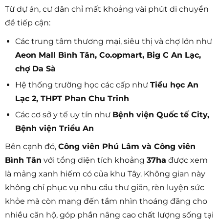
Từ dự án, cư dân chỉ mất khoảng vài phút di chuyển
để tiếp cận:
Các trung tâm thương mại, siêu thị và chợ lớn như
Aeon Mall Bình Tân, Co.opmart, Big C An Lạc,
chợ Da Sà
Hệ thống trường học các cấp như
Tiểu học An
Lạc 2, THPT Phan Chu Trinh
Các cơ sở y tế uy tín như
Bệnh viện Quốc tế City,
Bệnh viện Triều An
Bên cạnh đó,
Công viên Phú Lâm và Công viên
Bình Tân
với tổng diện tích khoảng
37ha
được xem
là mảng xanh hiếm có của khu Tây. Không gian này
không chỉ phục vụ nhu cầu thư giãn, rèn luyện sức
khỏe mà còn mang đến tầm nhìn thoáng đãng cho
nhiều căn hộ, góp phần nâng cao chất lượng sống tại