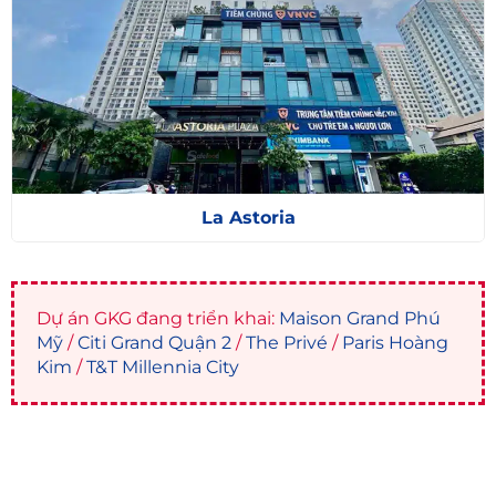
La Astoria
Dự án GKG đang triển khai:
Maison Grand Phú
Mỹ
/
Citi Grand Quận 2
/
The Privé
/
Paris Hoàng
Kim
/
T&T Millennia City