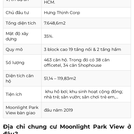
HCM.
Chủ đầu tư
Hưng Thịnh Corp
Tổng diện tích
7.648,6m2
Mật độ xây
35%.
dựng
Quy mô
3 block cao 19 tầng nổi & 2 tầng hầm
463 căn hộ. Trong đó có 38 căn
Số lượng
officetel, 34 căn Shophouse
Diện tích căn
51,14 – 119,83m2
hộ
khu hồ bơi; khu sinh hoạt cộng đồng;
Tiện ích
nhà trẻ; sân vườn; sân chơi trẻ em,…
Moonlight Park
đầu năm 2019
View bàn giao
Địa chỉ chung cư Moonlight Park View ở
đâu?