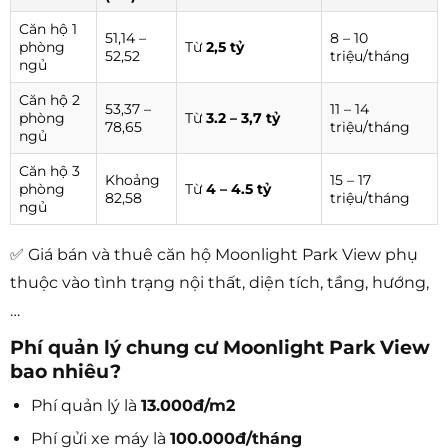
Căn hộ 1
51,14 –
8 – 10
phòng
Từ
2,5 tỷ
52,52
triệu/tháng
ngủ
Căn hộ 2
53,37 –
11 – 14
phòng
Từ
3.2 – 3,7 tỷ
78,65
triệu/tháng
ngủ
Căn hộ 3
Khoảng
15 – 17
phòng
Từ
4 – 4.5 tỷ
82,58
triệu/tháng
ngủ
✅ Giá bán và thuê căn hộ Moonlight Park View phụ
thuộc vào tình trạng nội thất, diện tích, tầng, hướng,
…
Phí quản lý chung cư Moonlight Park View
bao nhiêu?
Phí quản lý là
13.000đ/m2
Phí gửi xe máy là
100.000đ/tháng