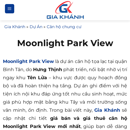
Bỏ
qua
nội
Gia Khánh
»
Dự Án
»
Căn hộ chung cư
dung
Moonlight Park View
Moonlight Park View
là dự án căn hộ tọa lạc tại quận
Bình Tân, do
Hưng Thịnh
phát triển, nổi bật nhờ vị trí
ngay khu
Tên Lửa
– khu vực được quy hoạch đồng
bộ và đã hoàn thiện hạ tầng. Dự án ghi điểm với hệ
tiện ích nội khu đáp ứng tốt nhu cầu sinh hoạt, mức
giá phù hợp mặt bằng khu Tây và môi trường sống
văn minh, ổn định. Trong bài viết này,
Gia Khánh
sẽ
cập nhật chi tiết
giá bán và giá thuê căn hộ
Moonlight Park View mới nhất
, giúp bạn dễ dàng