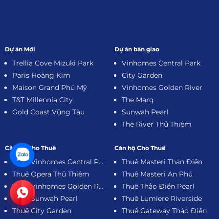
Dự án Mới
Dự án bàn giao
Trellia Cove Mizuki Park
Vinhomes Central Park
Paris Hoàng Kim
City Garden
Maison Grand Phú Mỹ
Vinhomes Golden River
T&T Millennia City
The Marq
Gold Coast Vũng Tàu
Sunwah Pearl
The River Thủ Thiêm
Căn hộ Cho Thuê
Căn hộ Cho Thuê
Thuê Vinhomes Central Park
Thuê Masteri Thảo Điền
Thuê Opera Thủ Thiêm
Thuê Masteri An Phú
Thuê Vinhomes Golden River
Thuê Thảo Điền Pearl
Thuê Sunwah Pearl
Thuê Lumiere Riverside
Thuê City Garden
Thuê Gateway Thảo Điền