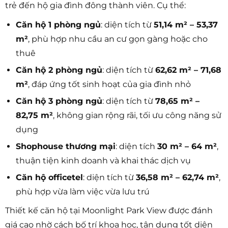
trẻ đến hộ gia đình đông thành viên. Cụ thể:
Căn hộ 1 phòng ngủ
: diện tích từ
51,14 m² – 53,37
m²
, phù hợp nhu cầu an cư gọn gàng hoặc cho
thuê
Căn hộ 2 phòng ngủ
: diện tích từ
62,62 m² – 71,68
m²
, đáp ứng tốt sinh hoạt của gia đình nhỏ
Căn hộ 3 phòng ngủ
: diện tích từ
78,65 m² –
82,75 m²
, không gian rộng rãi, tối ưu công năng sử
dụng
Shophouse thương mại
: diện tích
30 m² – 64 m²
,
thuận tiện kinh doanh và khai thác dịch vụ
Căn hộ officetel
: diện tích từ
36,58 m² – 62,74 m²
,
phù hợp vừa làm việc vừa lưu trú
Thiết kế căn hộ tại Moonlight Park View được đánh
giá cao nhờ cách bố trí khoa học, tận dụng tốt diện