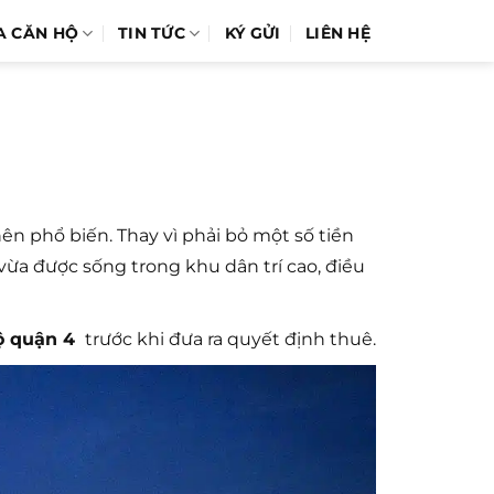
A CĂN HỘ
TIN TỨC
KÝ GỬI
LIÊN HỆ
n phổ biến. Thay vì phải bỏ một số tiền
 vừa được sống trong khu dân trí cao, điều
ộ quận 4
trước khi đưa ra quyết định thuê.