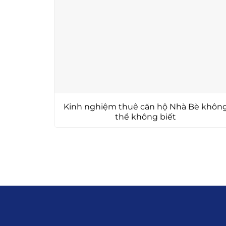
Kinh nghiệm thuê căn hộ Nhà Bè khôn
thể không biết
Liên hệ
0915.916.915
Hotline
:
Email
: giakhanhland.vn@gmail.c