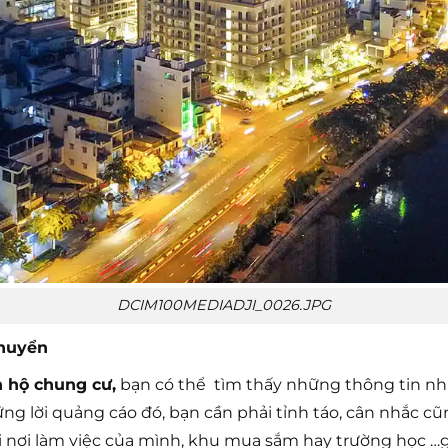
DCIM100MEDIADJI_0026.JPG
chuyển
n hộ chung cư,
bạn có thể tìm thấy những thông tin như c
ng lời quảng cáo đó, bạn cần phải tỉnh táo, cân nhắc c
 nơi làm việc của mình, khu mua sắm hay trường học …gi