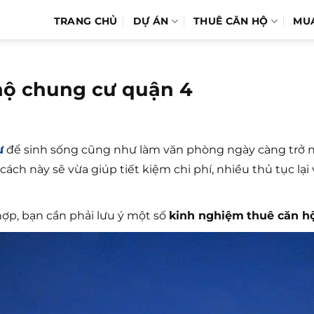
TRANG CHỦ
DỰ ÁN
THUÊ CĂN HỘ
MU
hộ chung cư quận 4
ư
để sinh sống cũng như làm văn phòng ngày càng trở nê
ch này sẽ vừa giúp tiết kiệm chi phí, nhiều thủ tục lại
ợp, bạn cần phải lưu ý một số
kinh nghiệm
thuê căn h