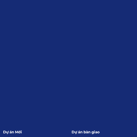
Địa Chỉ
: 55 Trần Văn Khê, Phường Gia
Định, Tp.HCM
Giới Thiệu
Đối tác:
GKG
Đăng Ký Nhận Thông Tin
Dự án Mới
Dự án bàn giao