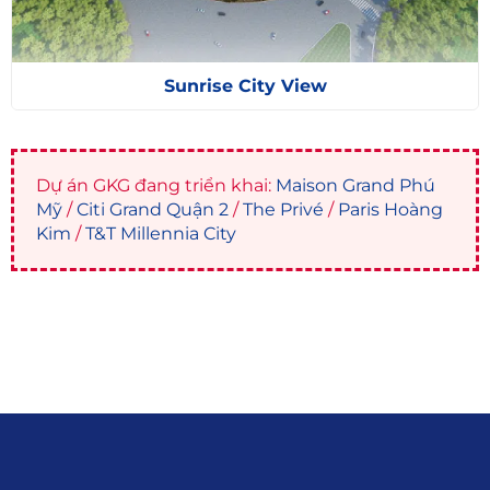
Sunrise City View
Dự án GKG đang triển khai:
Maison Grand Phú
Mỹ
/
Citi Grand Quận 2
/
The Privé
/
Paris Hoàng
Kim
/
T&T Millennia City
Liên hệ
0915.916.915
Hotline
:
Email
: giakhanhland.vn@gmail.com