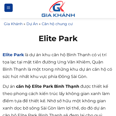
Bỏ
qua
nội
Gia Khánh
»
Dự Án
»
Căn hộ chung cư
dung
Elite Park
Elite Park
là dự án khu căn hộ Bình Thạnh có vị trí
tọa lạc tại mặt tiền đường Ung Văn Khiêm, Quận
Bình Thạnh là một trong những khu dự án căn hộ có
sức hút nhất khu vực phía Đông Sài Gòn.
Dự án
căn hộ Elite Park
Bình Thạnh
được thiết kế
theo phong cách kiến trúc lấy không gian xanh làm
điểm tựa để thiết kế. Nhờ sở hữu một không gian
xanh dọc bờ sông Sài Gòn làm lợi thế, do đó dự án
căn hộ Elite Park Bình Thạnh sẽ đem lại cho quý