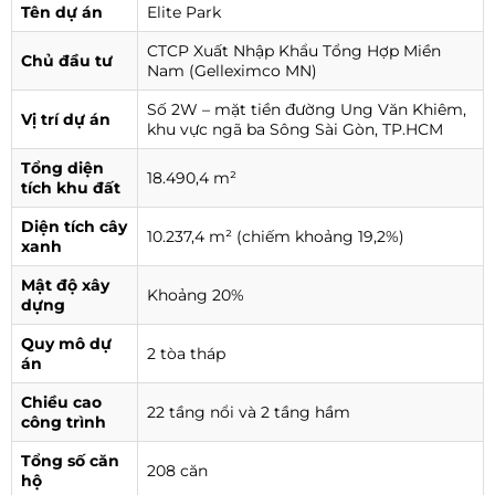
Tên dự án
Elite Park
CTCP Xuất Nhập Khẩu Tổng Hợp Miền
Chủ đầu tư
Nam (Gelleximco MN)
Số 2W – mặt tiền đường Ung Văn Khiêm,
Vị trí dự án
khu vực ngã ba Sông Sài Gòn, TP.HCM
Tổng diện
18.490,4 m²
tích khu đất
Diện tích cây
10.237,4 m² (chiếm khoảng 19,2%)
xanh
Mật độ xây
Khoảng 20%
dựng
Quy mô dự
2 tòa tháp
án
Chiều cao
22 tầng nổi và 2 tầng hầm
công trình
Tổng số căn
208 căn
hộ