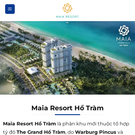
Bỏ
qua
nội
dung
Maia Resort Hồ Tràm
Maia Resort Hồ Tràm
là phân khu mới thuộc tổ hợp
tỷ đô
The Grand Hồ Tràm
, do
Warburg Pincus
và