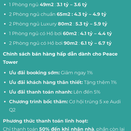
1 Phòng ngủ
49m2
:
3.1 tỷ – 3.6 tỷ
2 Phòng ngủ chuẩn
65m2 :
4.3 tỷ – 4.9 tỷ
2 Phòng ngủ Luxury
80m2
:
5.3 tỷ – 5.9 tỷ
1 Phòng ngủ có Hồ bơi
60m2
:
4.1 tỷ – 4.4 tỷ
2 Phòng ngủ có Hồ bơi
90m2
:
6.1 tỷ – 6.7 tỷ
Chính sách bán hàng hấp dẫn dành cho Peace
Tower
Ưu đãi booking sớm:
Giảm ngay 1%
Ưu đãi khách hàng thân thiết:
Tặng thêm 1%
Ưu đãi thanh toán nhanh:
Lên đến 5%
Chương trình bốc thăm:
Cơ hội trúng 5 xe Audi
Q2
Phương thức thanh toán linh hoạt:
Chỉ thanh toán
50% đến khi nhận nhà
, phần còn lại