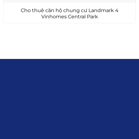
Cho thuê căn hộ chung cư Landmark 4
Vinhomes Central Park
Liên hệ
0915.916.915
Hotline
:
Email
: giakhanhland.vn@gmail.com
Địa Chỉ
: 55 Trần Văn Khê, Phường Gia
Định, Tp.HCM
Giới Thiệu
Đối tác:
GKG
Đăng Ký Nhận Thông Tin