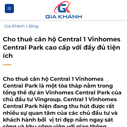
Bỏ
qua
nội
Gia Khánh
»
Blog
dung
Cho thuê căn hộ Central 1 Vinhomes
Central Park cao cấp với đầy đủ tiện
ích
Cho thuê căn hộ Central 1 Vinhomes
Central Park là một tòa tháp nằm trong
tổng thể dự án Vinhomes Central Park của
chủ đầu tư Vingroup. Central 1 Vinhomes
Central Park hiện đang thu hút được rất
nhiều sự quan tâm của các chủ đầu tư và
khách hành bởi vị trí đẹp nằm ngay sát
sông và khu công viên với giao thông