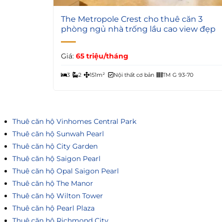
6
The Metropole Crest cho thuê căn 3
phòng ngủ nhà trống lầu cao view đẹp
Giá:
65 triệu/tháng
3
2
151m²
Nội thất cơ bản
TM G 93-70
Thuê căn hộ Vinhomes Central Park
Thuê căn hộ Sunwah Pearl
Thuê căn hộ City Garden
Thuê căn hộ Saigon Pearl
Thuê căn hộ Opal Saigon Pearl
Thuê căn hộ The Manor
Thuê căn hộ Wilton Tower
Thuê căn hộ Pearl Plaza
Thuê căn hộ Richmond City