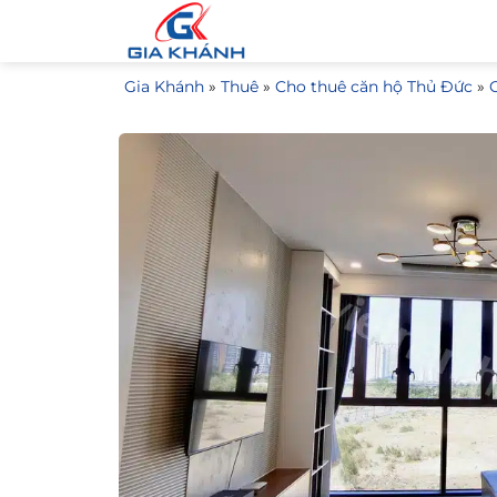
Bỏ
qua
nội
Gia Khánh
»
Thuê
»
Cho thuê căn hộ Thủ Đức
»
dung