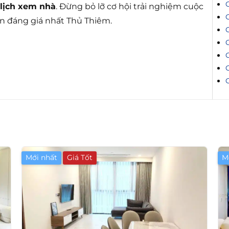
 lịch xem nhà
. Đừng bỏ lỡ cơ hội trải nghiệm cuộc
n đáng giá nhất Thủ Thiêm.
C
C
C
C
Mới nhất
Giá Tốt
M