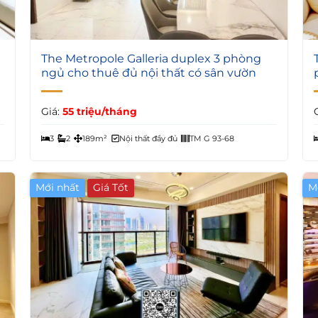
5
The Metropole Galleria duplex 3 phòng
ngủ cho thuê đủ nội thất có sân vườn
Giá:
55 triệu/tháng
3
2
189m²
Nội thất đầy đủ
TM G 93-68
Mới nhất
Giá Tốt
M