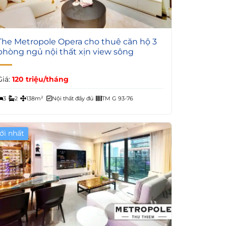
5
The Metropole Opera cho thuê căn hộ 3
phòng ngủ nội thất xịn view sông
Giá:
120 triệu/tháng
3
2
138m²
Nội thất đầy đủ
TM G 93-76
ới nhất