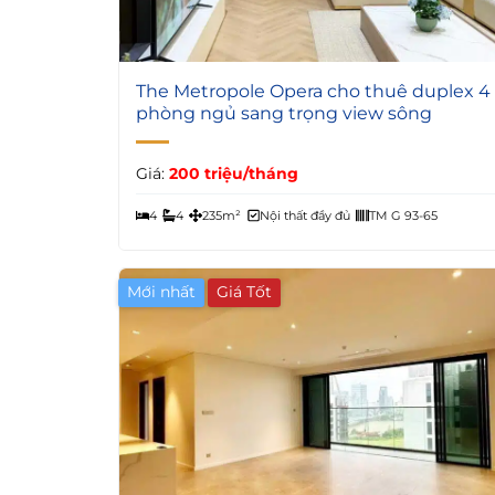
6
The Metropole Opera cho thuê duplex 4
phòng ngủ sang trọng view sông
Giá:
200 triệu/tháng
4
4
235m²
Nội thất đầy đủ
TM G 93-65
Mới nhất
Giá Tốt