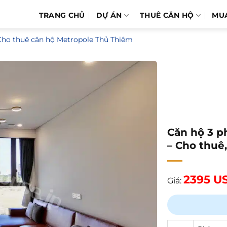
TRANG CHỦ
DỰ ÁN
THUÊ CĂN HỘ
MU
Cho thuê căn hộ Metropole Thủ Thiêm
Căn hộ 3 p
– Cho thuê,
2395 U
Giá: