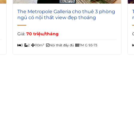
5
The Metropole Galleria cho thuê 3 phòng
ngủ có nội thất view đẹp thoáng
Giá:
70 triệu/tháng
3
2
110m²
Nội thất đầy đủ
TM G 93-73