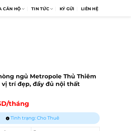
A CĂN HỘ
TIN TỨC
KÝ GỬI
LIÊN HỆ
hòng ngủ Metropole Thủ Thiêm
 vị trí đẹp, đầy đủ nội thất
SD/tháng
Tình trạng: Cho Thuê