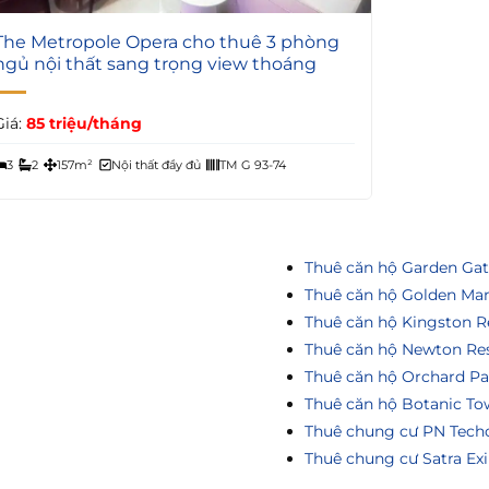
7
The Metropole Opera cho thuê 3 phòng
ngủ nội thất sang trọng view thoáng
Giá:
85 triệu/tháng
3
2
157m²
Nội thất đầy đủ
TM G 93-74
Thuê căn hộ Garden Ga
Thuê căn hộ Golden Ma
Thuê căn hộ Kingston R
Thuê căn hộ Newton Re
Thuê căn hộ Orchard Pa
Thuê căn hộ Botanic To
Thuê chung cư PN Tech
Thuê chung cư Satra Ex