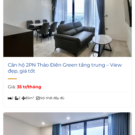
6
Căn hộ 2PN Thảo Điền Green tầng trung – View
đẹp, giá tốt
Giá:
35 tr/tháng
2
2
85m²
Nội thất đầy đủ