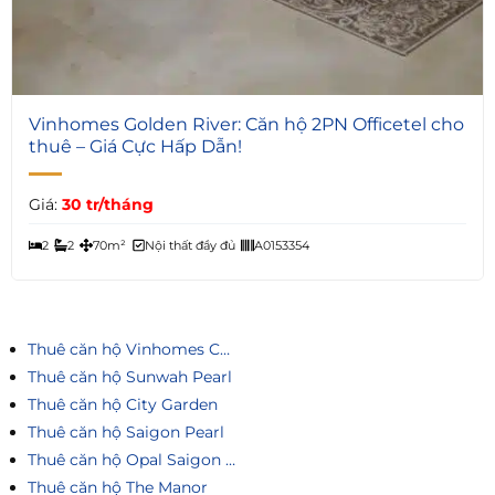
6
Vinhomes Golden River: Căn hộ 2PN Officetel cho
thuê – Giá Cực Hấp Dẫn!
Giá:
30 tr/tháng
2
2
70m²
Nội thất đầy đủ
A0153354
Thuê căn hộ Vinhomes Central Park
Thuê căn hộ Sunwah Pearl
Thuê căn hộ City Garden
Thuê căn hộ Saigon Pearl
Thuê căn hộ Opal Saigon Pearl
Thuê căn hộ The Manor