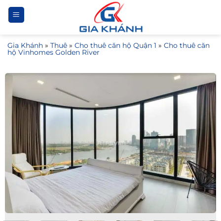
Bỏ
qua
nội
Gia Khánh
»
Thuê
»
Cho thuê căn hộ Quận 1
»
Cho thuê căn
dung
hộ Vinhomes Golden River