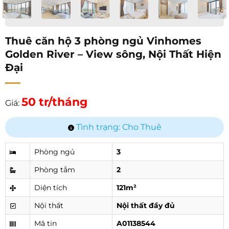
Thuê căn hộ 3 phòng ngủ Vinhomes
Golden River – View sông, Nội Thất Hiện
Đại
50 tr/tháng
Giá:
Tình trạng: Cho Thuê
Phòng ngủ
3
Phòng tắm
2
Diện tích
121m²
Nội thất
Nội thất đầy đủ
Mã tin
A01138544