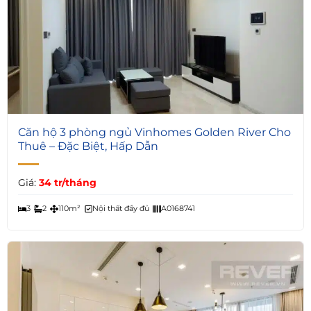
5
Căn hộ 3 phòng ngủ Vinhomes Golden River Cho
Thuê – Đặc Biệt, Hấp Dẫn
Giá:
34 tr/tháng
3
2
110m²
Nội thất đầy đủ
A0168741