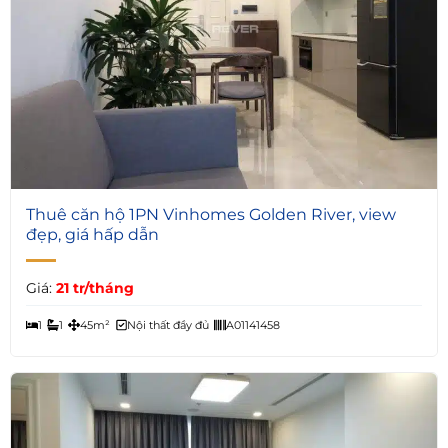
5
Thuê căn hộ 1PN Vinhomes Golden River, view
đẹp, giá hấp dẫn
Giá:
21 tr/tháng
1
1
45m²
Nội thất đầy đủ
A01141458