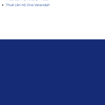
Thuê căn hộ One Verandah
Liên hệ
0915.916.915
Hotline
:
Email
: giakhanhland.vn@gmail.com
Địa Chỉ
: 55 Trần Văn Khê, Phường Gia
Định, Tp.HCM
Giới Thiệu
Đối tác:
GKG
Đăng Ký Nhận Thông Tin