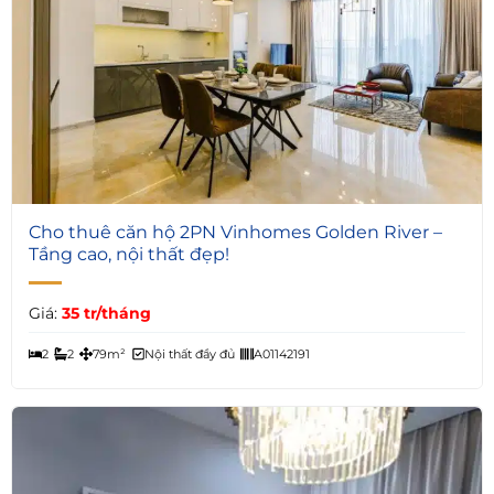
6
Cho thuê căn hộ 2PN Vinhomes Golden River –
Tầng cao, nội thất đẹp!
Giá:
35 tr/tháng
2
2
79m²
Nội thất đầy đủ
A01142191