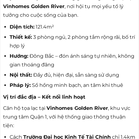
Vinhomes Golden River
, nơi hội tụ mọi yếu tố lý
tưởng cho cuộc sống của bạn.
Diện tích:
121.4m²
Thiết kế:
3 phòng ngủ, 2 phòng tắm rộng rãi, bố trí
hợp lý
Hướng:
Đông Bắc – đón ánh sáng tự nhiên, không
gian thoáng đãng
Nội thất:
Đầy đủ, hiện đại, sẵn sàng sử dụng
Pháp lý:
Sổ hồng minh bạch, an tâm khi thuê
Vị trí đắc địa – Kết nối linh hoạt
Căn hộ tọa lạc tại
Vinhomes Golden River
, khu vực
trung tâm Quận 1, với hệ thống giao thông thuận
tiện:
Cách
Trường Đại học Kinh Tế Tài Chính
chỉ 1.4km