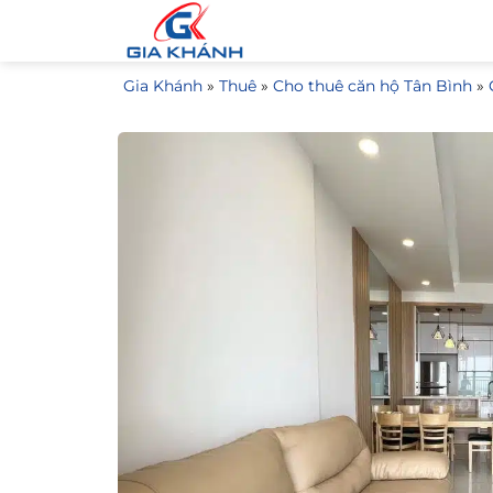
Bỏ
qua
nội
Gia Khánh
»
Thuê
»
Cho thuê căn hộ Tân Bình
»
dung