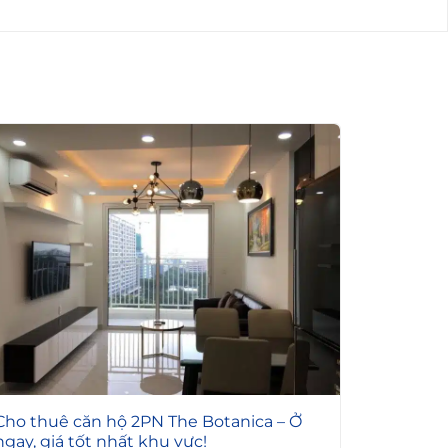
6
Cho thuê căn hộ 2PN The Botanica – Ở
ngay, giá tốt nhất khu vực!