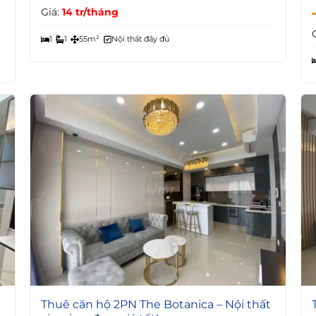
Giá:
14 tr/tháng
1
1
55m²
Nội thất đầy đủ
4
Thuê căn hộ 2PN The Botanica – Nội thất