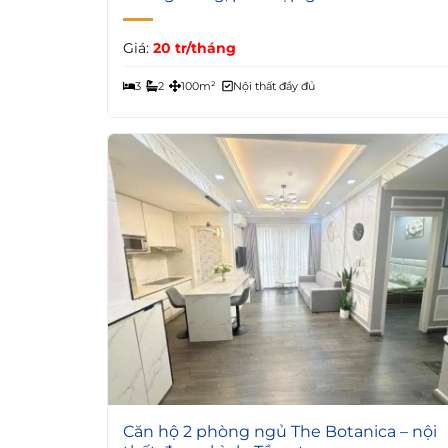
Giá:
20 tr/tháng
3
2
100m²
Nội thất đầy đủ
7
Căn hộ 2 phòng ngủ The Botanica – nội