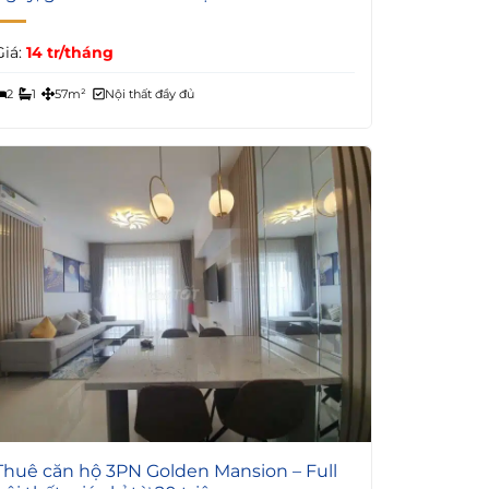
Giá:
14 tr/tháng
2
1
57m²
Nội thất đầy đủ
4
Thuê căn hộ 3PN Golden Mansion – Full