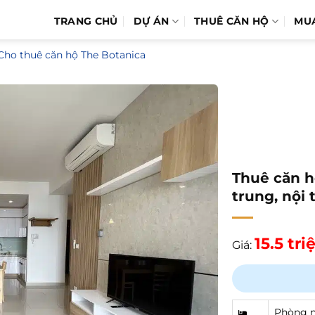
TRANG CHỦ
DỰ ÁN
THUÊ CĂN HỘ
MU
Cho thuê căn hộ The Botanica
Thuê căn h
trung, nội 
15.5 tr
Giá:
Phòng 