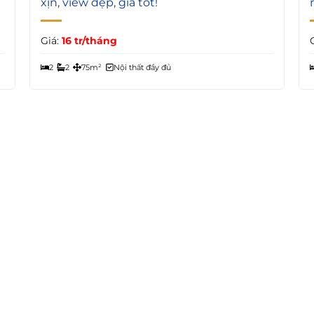
xịn, view đẹp, giá tốt!
Giá:
16 tr/tháng
2
2
75m²
Nội thất đầy đủ