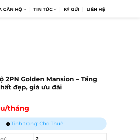
A CĂN HỘ
TIN TỨC
KÝ GỬI
LIÊN HỆ
ộ 2PN Golden Mansion – Tầng
thất đẹp, giá ưu đãi
iệu/tháng
Tình trạng: Cho Thuê
ngủ
2