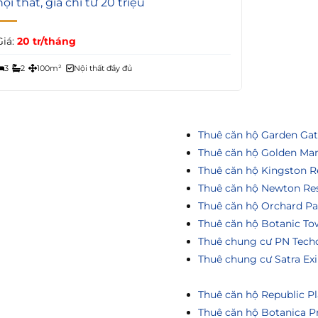
nội thất, giá chỉ từ 20 triệu
Giá:
20 tr/tháng
3
2
100m²
Nội thất đầy đủ
Thuê căn hộ Garden Ga
Thuê căn hộ Golden Ma
Thuê căn hộ Kingston R
Thuê căn hộ Newton Re
Thuê căn hộ Orchard Pa
Thuê căn hộ Botanic To
Thuê chung cư PN Tech
Thuê chung cư Satra Ex
Thuê căn hộ Republic Pl
Thuê căn hộ Botanica P