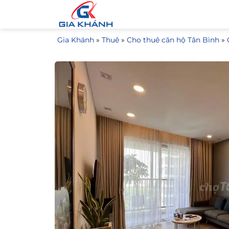
Bỏ
qua
nội
Gia Khánh
»
Thuê
»
Cho thuê căn hộ Tân Bình
»
dung