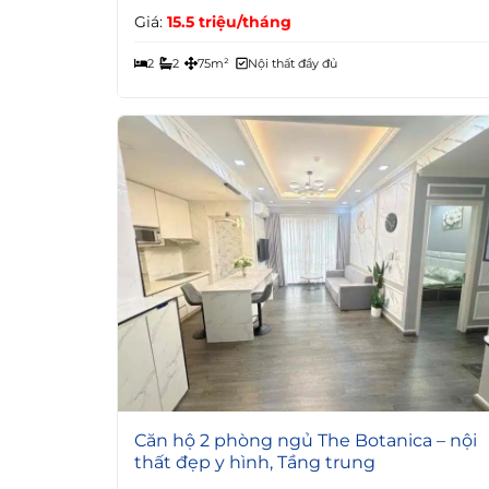
Giá:
15.5 triệu/tháng
2
2
75m²
Nội thất đầy đủ
7
Căn hộ 2 phòng ngủ The Botanica – nội
thất đẹp y hình, Tầng trung