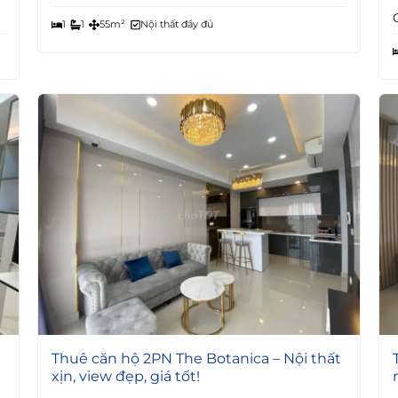
1
1
55m²
Nội thất đầy đủ
4
Thuê căn hộ 2PN The Botanica – Nội thất
xịn, view đẹp, giá tốt!