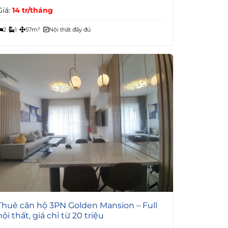
Giá:
14 tr/tháng
2
1
57m²
Nội thất đầy đủ
4
Thuê căn hộ 3PN Golden Mansion – Full
nội thất, giá chỉ từ 20 triệu