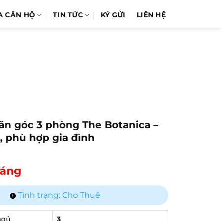
A CĂN HỘ
TIN TỨC
KÝ GỬI
LIÊN HỆ
ăn góc 3 phòng The Botanica –
, phù hợp gia đình
háng
Tình trạng: Cho Thuê
ngủ
3