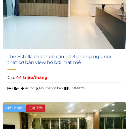
5
The Estella cho thuê căn hộ 3 phòng ngủ nội
thất cơ bản view hồ bơi mát mẻ
Giá:
44 triệu/tháng
3
2
148m²
Nội thất cơ bản
TE 58-8095
Mới nhất
Giá Tốt