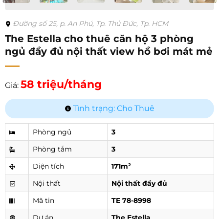
Đường số 25, p. An Phú, Tp. Thủ Đức, Tp. HCM
The Estella cho thuê căn hộ 3 phòng
ngủ đầy đủ nội thất view hồ bơi mát mẻ
58 triệu/tháng
Giá:
Tình trạng: Cho Thuê
Phòng ngủ
3
Phòng tắm
3
Diện tích
171m²
Nội thất
Nội thất đầy đủ
Mã tin
TE 78-8998
Dự án
The Estella