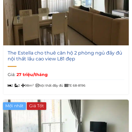
6
The Estella cho thuê căn hộ 2 phòng ngủ đầy đủ
nội thất lầu cao view L81 đẹp
Giá:
27 triệu/tháng
2
2
98m²
Nội thất đầy đủ
TE 68-8196
Mới nhất
Giá Tốt