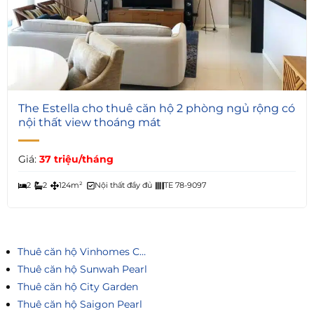
5
The Estella cho thuê căn hộ 2 phòng ngủ rộng có
nội thất view thoáng mát
Giá:
37 triệu/tháng
2
2
124m²
Nội thất đầy đủ
TE 78-9097
Thuê căn hộ Vinhomes Central Park
Thuê căn hộ Sunwah Pearl
Thuê căn hộ City Garden
Thuê căn hộ Saigon Pearl