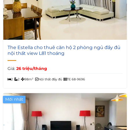
7
The Estella cho thuê căn hộ 2 phòng ngủ đầy đủ
nội thất view L81 thoáng
Giá:
26 triệu/tháng
2
2
98m²
Nội thất đầy đủ
TE 68-9696
Mới nhất