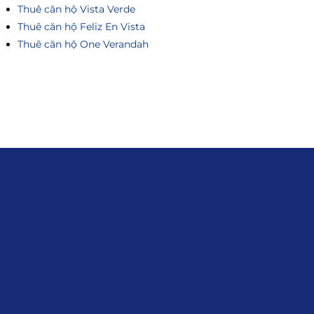
Thuê căn hộ Vista Verde
Thuê căn hộ Feliz En Vista
Thuê căn hộ One Verandah
Liên hệ
0915.916.915
Hotline
:
Email
: giakhanhland.vn@gmail.com
Địa Chỉ
: 55 Trần Văn Khê, Phường Gia
Định, Tp.HCM
Giới Thiệu
Đối tác:
GKG
Đăng Ký Nhận Thông Tin