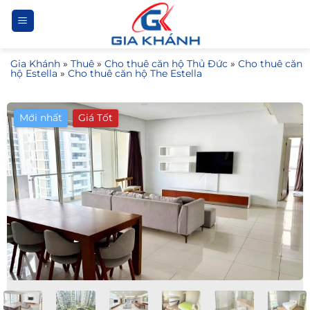
Bỏ
qua
nội
Gia Khánh
»
Thuê
»
Cho thuê căn hộ Thủ Đức
»
Cho thuê căn
dung
hộ Estella
»
Cho thuê căn hộ The Estella
Mới nhất
Giá Tốt