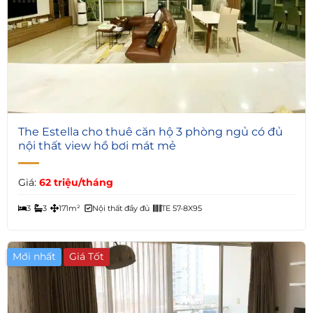
6
The Estella cho thuê căn hộ 3 phòng ngủ có đủ
nội thất view hồ bơi mát mẻ
Giá:
62 triệu/tháng
3
3
171m²
Nội thất đầy đủ
TE 57-8X95
Mới nhất
Giá Tốt