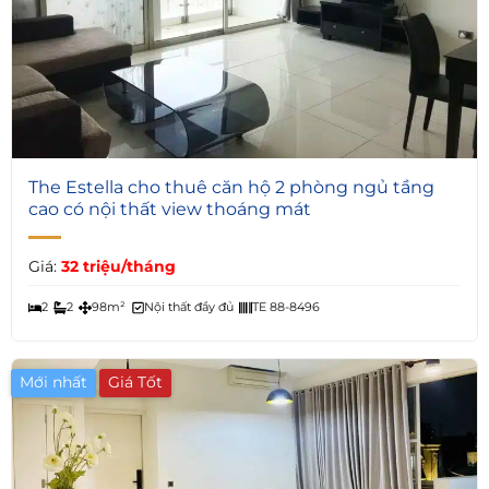
4
The Estella cho thuê căn hộ 2 phòng ngủ tầng
cao có nội thất view thoáng mát
Giá:
32 triệu/tháng
2
2
98m²
Nội thất đầy đủ
TE 88-8496
Mới nhất
Giá Tốt