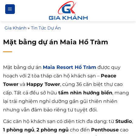
Bỏ
qua
nội
Gia Khánh
»
Tin Tức Dự Án
dung
Mặt bằng dự án Maia Hồ Tràm
Mặt bằng dự án
Maia Resort Hồ Tràm
được quy
hoạch với 2 tòa tháp căn hộ khách sạn –
Peace
Tower
và
Happy Tower
, cùng 36 căn biệt thự cao
cấp. Tất cả đều sở hữu
tầm nhìn hướng biển
, mang
lại trải nghiệm nghỉ dưỡng gần gũi thiên nhiên
nhưng vẫn đảm bảo riêng tư tuyệt đối.
Các căn hộ khách sạn có diện tích đa dạng: từ
Studio
,
1 phòng ngủ
,
2 phòng ngủ
cho đến
Penthouse
cao