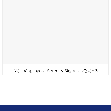
Mặt bằng layout Serenity Sky Villas Quận 3
Liên hệ
0915.916.915
Hotline
: