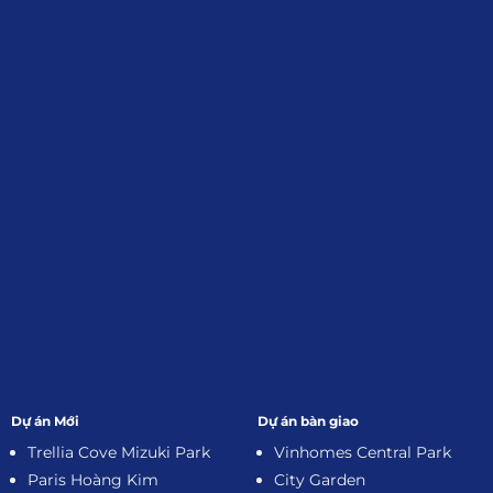
Giới Thiệu
Đối tác:
GKG
Đăng Ký Nhận Thông Tin
Dự án Mới
Dự án bàn giao
Trellia Cove Mizuki Park
Vinhomes Central Park
Paris Hoàng Kim
City Garden