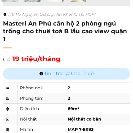
179 Võ Nguyên Giáp, p. An Khánh, Tp. HCM
Masteri An Phú căn hộ 2 phòng ngủ
trống cho thuê toà B lầu cao view quận
1
19 triệu/tháng
Giá:
Tình trạng: Cho Thuê
Phòng ngủ
2
Phòng tắm
2
Diện tích
69m²
Nội thất
Nội thất cơ bản
Mã tin
MAP 7-8X93