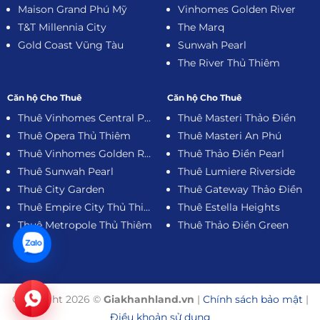
Maison Grand Phú Mỹ
Vinhomes Golden River
T&T Millennia City
The Marq
Gold Coast Vũng Tàu
Sunwah Pearl
The River Thủ Thiêm
Căn hộ Cho Thuê
Căn hộ Cho Thuê
Thuê Vinhomes Central Park
Thuê Masteri Thảo Điền
Thuê Opera Thủ Thiêm
Thuê Masteri An Phú
Thuê Vinhomes Golden River
Thuê Thảo Điền Pearl
Thuê Sunwah Pearl
Thuê Lumiere Riverside
Thuê City Garden
Thuê Gateway Thảo Điền
Thuê Empire City Thủ Thiêm
Thuê Estella Heights
Thuê Metropole Thủ Thiêm
Thuê Thảo Điền Green
Copyright 2026 ©
Giakhanhland.vn
|
Chính sách bảo mật
|
Điều khoản sử dụng