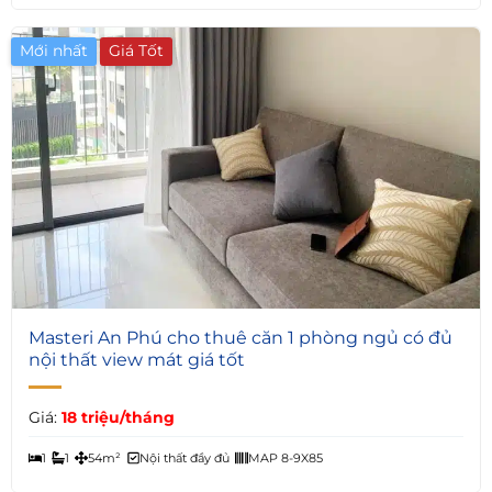
Mới nhất
5
Masteri An Phú cho thuê căn 1 phòng ngủ có đủ
nội thất view mát giá tốt
Giá:
18 triệu/tháng
1
1
54m²
Nội thất đầy đủ
MAP 8-9X85