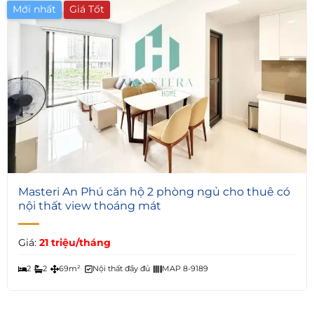
Mới nhất
4
Masteri An Phú căn hộ 2 phòng ngủ cho thuê có
nội thất view thoáng mát
Giá:
21 triệu/tháng
2
2
69m²
Nội thất đầy đủ
MAP 8-9189