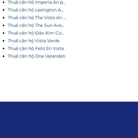
Thuê căn hộ Imperia An phú
Thuê căn hộ Lexington An Phú
Thuê căn hộ The Vista An Phú
Thuê căn hộ The Sun Avenue
Thuê căn hộ Đảo Kim Cương
Thuê căn hộ Vista Verde
Thuê căn hộ Feliz En Vista
Thuê căn hộ One Verandah
Liên hệ
0915.916.915
Hotline
:
Email
: giakhanhland.vn@gmail.com
Địa Chỉ
: 55 Trần Văn Khê, Phường Gia
Định, Tp.HCM