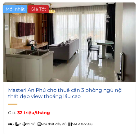
Mới nhất
6
Masteri An Phú cho thuê căn 3 phòng ngủ nội
thất đẹp view thoáng lầu cao
Giá:
32 triệu/tháng
3
2
99m²
Nội thất đầy đủ
MAP 8-7588