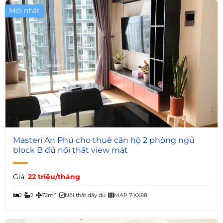
Mới nhất
3
Masteri An Phú cho thuê căn hộ 2 phòng ngủ
block B đủ nội thất view mát
Giá:
22 triệu/tháng
2
2
72m²
Nội thất đầy đủ
MAP 7-XX88