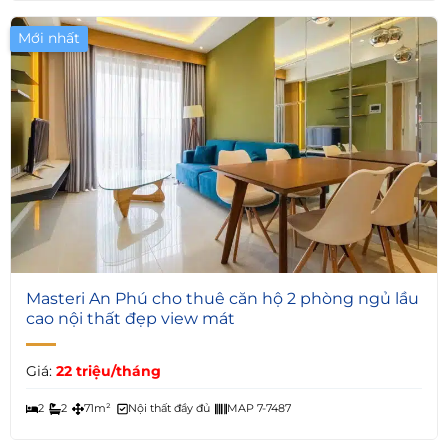
Mới nhất
6
Masteri An Phú cho thuê căn hộ 2 phòng ngủ lầu
cao nội thất đẹp view mát
Giá:
22 triệu/tháng
2
2
71m²
Nội thất đầy đủ
MAP 7-7487