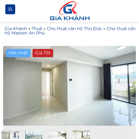
Bỏ
qua
nội
Gia Khánh
»
Thuê
»
Cho thuê căn hộ Thủ Đức
»
Cho thuê căn
dung
hộ Masteri An Phú
Mới nhất