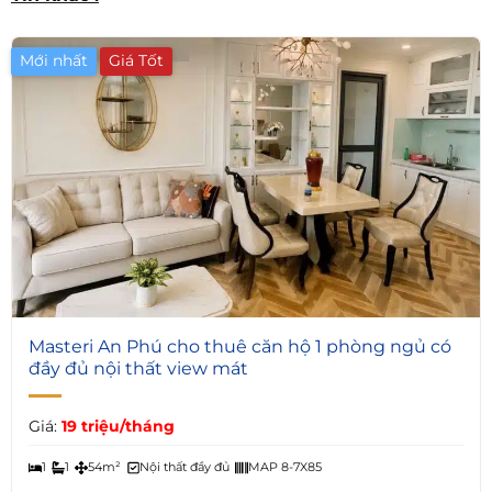
Mới nhất
4
Masteri An Phú cho thuê căn hộ 1 phòng ngủ có
đầy đủ nội thất view mát
Giá:
19 triệu/tháng
1
1
54m²
Nội thất đầy đủ
MAP 8-7X85