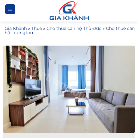
Bỏ
qua
nội
Gia Khánh
»
Thuê
»
Cho thuê căn hộ Thủ Đức
»
Cho thuê căn
dung
hộ Lexington