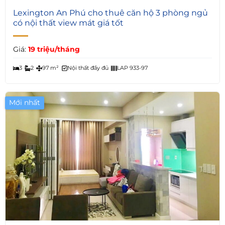
5
Lexington An Phú cho thuê căn hộ 3 phòng ngủ
có nội thất view mát giá tốt
Giá:
19 triệu/tháng
3
2
97 m²
Nội thất đầy đủ
LAP 933-97
Mới nhất