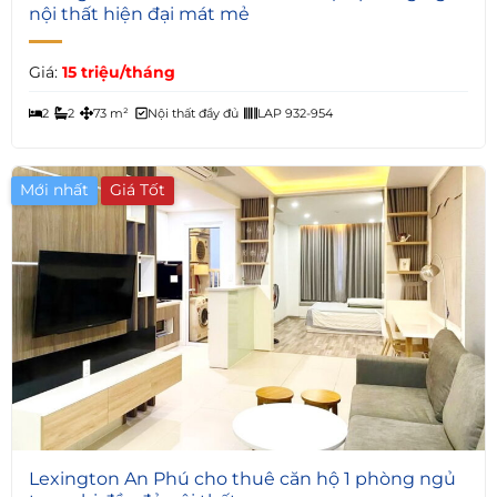
nội thất hiện đại mát mẻ
Giá:
15 triệu/tháng
2
2
73 m²
Nội thất đầy đủ
LAP 932-954
Mới nhất
Giá Tốt
2
Lexington An Phú cho thuê căn hộ 1 phòng ngủ