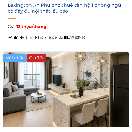
5
Lexington An Phú cho thuê căn hộ 1 phòng ngủ
có đầy đủ nội thất lầu cao
Giá:
12 triệu/tháng
1
1
48 m²
Nội thất đầy đủ
LAP 931-96
Mới nhất
Giá Tốt