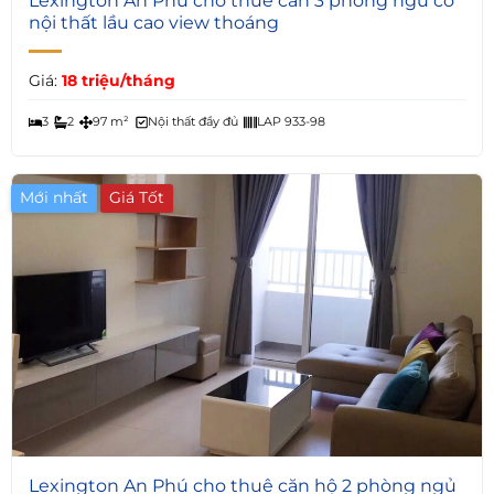
Lexington An Phú cho thuê căn 3 phòng ngủ có
nội thất lầu cao view thoáng
Giá:
18 triệu/tháng
3
2
97 m²
Nội thất đầy đủ
LAP 933-98
Mới nhất
Giá Tốt
5
Lexington An Phú cho thuê căn hộ 2 phòng ngủ