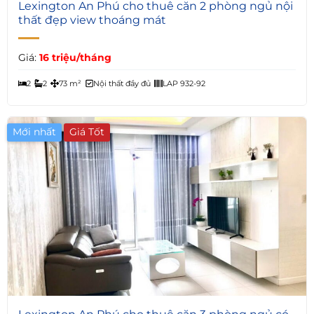
2
Lexington An Phú cho thuê căn 2 phòng ngủ nội
thất đẹp view thoáng mát
Giá:
16 triệu/tháng
2
2
73 m²
Nội thất đầy đủ
LAP 932-92
Mới nhất
Giá Tốt
5