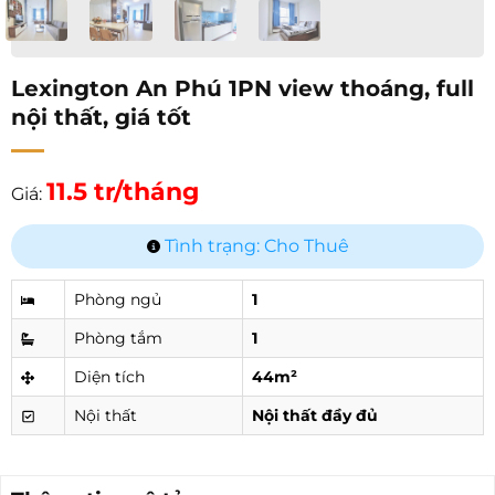
Lexington An Phú 1PN view thoáng, full
nội thất, giá tốt
11.5 tr/tháng
Giá:
Tình trạng: Cho Thuê
Phòng ngủ
1
Phòng tắm
1
Diện tích
44m²
Nội thất
Nội thất đầy đủ