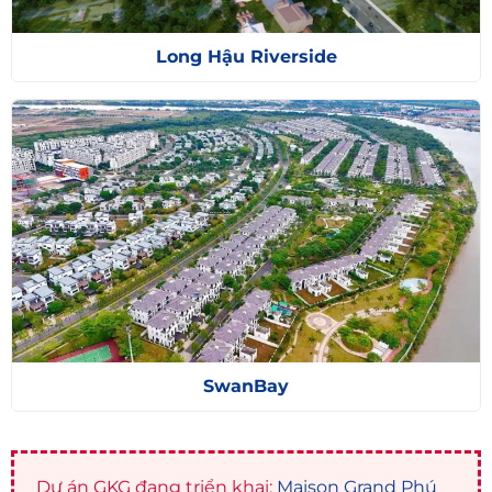
Long Hậu Riverside
SwanBay
Dự án GKG đang triển khai:
Maison Grand Phú