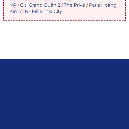
Mỹ
/
Citi Grand Quận 2
/
The Privé
/
Paris Hoàng
Kim
/
T&T Millennia City
Liên hệ
0915.916.915
Hotline
:
Email
: giakhanhland.vn@gmail.com
Địa Chỉ
: 55 Trần Văn Khê, Phường Gia
Định, Tp.HCM
Giới Thiệu
Đối tác:
GKG
Đăng Ký Nhận Thông Tin