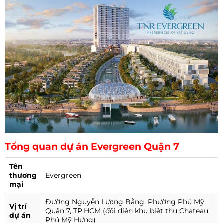
Tổng quan dự án Evergreen Quận 7
Tên
thương
Evergreen
mại
Đường Nguyễn Lương Bằng, Phường Phú Mỹ,
Vị trí
Quận 7, TP.HCM (đối diện khu biệt thự Chateau
dự án
Phú Mỹ Hưng)