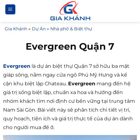
Bỏ
qua
nội
Gia Khánh
»
Dự Án
»
Nhà phố & Biệt thự
dung
Evergreen Quận 7
Evergreen
là dự án biệt thự Quận 7 sở hữu ba mặt
giáp sông, nằm ngay cửa ngõ Phú Mỹ Hưng và kế
cận khu biệt lập Chateau.
Evergreen
mang đến hệ
giá trị sống biệt lập, chuẩn xa hoa và hướng đến
nhóm khách tìm nơi định cư bền vững tại trung tâm
Nam Sài Gòn. Bài viết này sẽ phân tích chi tiết vị trí,
quy hoạch, tiện ích và giá trị thực tế của dự án dành
cho người mua để ở.