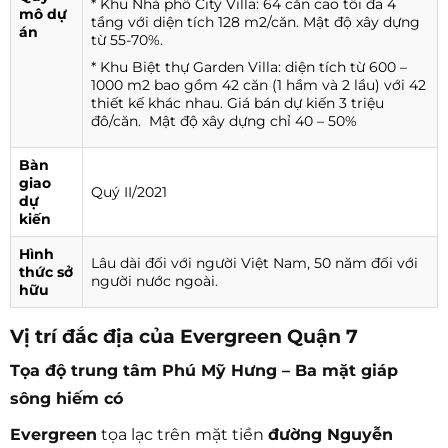
* Khu Nhà phố City Villa: 64 căn cao tối đa 4
mô dự
tầng với diện tích 128 m2/căn. Mật độ xây dựng
án
từ 55-70%.
* Khu Biệt thự Garden Villa: diện tích từ 600 –
1000 m2 bao gồm 42 căn (1 hầm và 2 lầu) với 42
thiết kế khác nhau. Giá bán dự kiến 3 triệu
đô/căn. Mật độ xây dựng chỉ 40 – 50%
Bàn
giao
Quý II/2021
dự
kiến
Hình
Lâu dài đối với người Việt Nam, 50 năm đối với
thức sở
người nước ngoài.
hữu
Vị trí đắc địa của Evergreen Quận 7
Tọa độ trung tâm Phú Mỹ Hưng – Ba mặt giáp
sông hiếm có
Evergreen
tọa lạc trên mặt tiền
đường Nguyễn