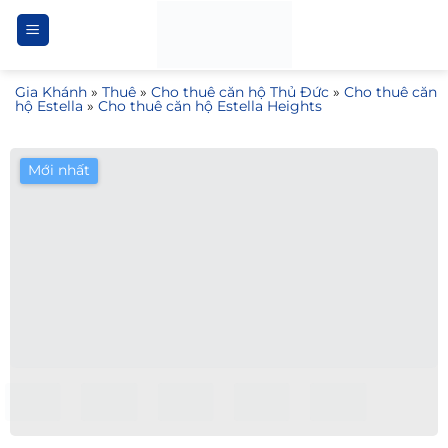
Bỏ
qua
nội
Gia Khánh
»
Thuê
»
Cho thuê căn hộ Thủ Đức
»
Cho thuê căn
dung
hộ Estella
»
Cho thuê căn hộ Estella Heights
Mới nhất