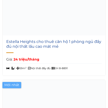
5
Estella Heights cho thuê căn hộ 1 phòng ngủ đầy
đủ nội thất lầu cao mát mẻ
Giá:
24 triệu/tháng
1
1
59m²
Nội thất đầy đủ
EH 8-8891
Mới nhất