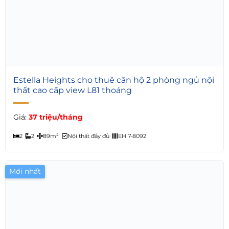
6
Estella Heights cho thuê căn hộ 2 phòng ngủ nội
thất cao cấp view L81 thoáng
Giá:
37 triệu/tháng
2
2
89m²
Nội thất đầy đủ
EH 7-8092
Mới nhất