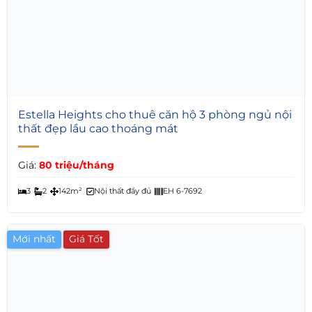
5
Estella Heights cho thuê căn hộ 3 phòng ngủ nội
thất đẹp lầu cao thoáng mát
Giá:
80 triệu/tháng
3
2
142m²
Nội thất đầy đủ
EH 6-7692
Mới nhất
Giá Tốt