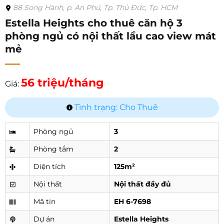
88 Song Hành, p. An Phú, Tp. Thủ Đức, Tp. HCM
Estella Heights cho thuê căn hộ 3
phòng ngủ có nội thất lầu cao view mát
mẻ
56 triệu/tháng
Giá:
Tình trạng: Cho Thuê
Phòng ngủ
3
Phòng tắm
2
Diện tích
125m²
Nội thất
Nội thất đầy đủ
Mã tin
EH 6-7698
Dự án
Estella Heights