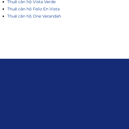
Thuê căn hộ Vista Verde
Thuê căn hộ Feliz En Vista
Thuê căn hộ One Verandah
Liên hệ
0915.916.915
Hotline
:
Email
: giakhanhland.vn@gmail.com
Địa Chỉ
: 55 Trần Văn Khê, Phường Gia
Định, Tp.HCM
Giới Thiệu
Đối tác:
GKG
Đăng Ký Nhận Thông Tin