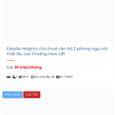
5
Estella Heights cho thuê căn hộ 2 phòng ngủ nội
thất lầu cao thoáng view L81
Giá:
30 triệu/tháng
2
2
89m²
Nội thất đầy đủ
EH 7-8391
Mới nhất
Giá Tốt