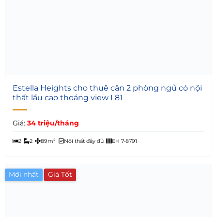
6
Estella Heights cho thuê căn 2 phòng ngủ có nội
thất lầu cao thoáng view L81
Giá:
34 triệu/tháng
2
2
89m²
Nội thất đầy đủ
EH 7-8791
Mới nhất
Giá Tốt