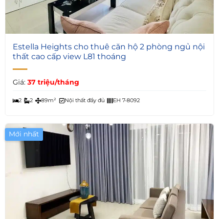
6
Estella Heights cho thuê căn hộ 2 phòng ngủ nội
thất cao cấp view L81 thoáng
Giá:
37 triệu/tháng
2
2
89m²
Nội thất đầy đủ
EH 7-8092
Mới nhất