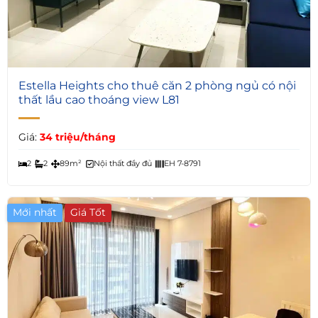
6
Estella Heights cho thuê căn 2 phòng ngủ có nội
thất lầu cao thoáng view L81
Giá:
34 triệu/tháng
2
2
89m²
Nội thất đầy đủ
EH 7-8791
Mới nhất
Giá Tốt