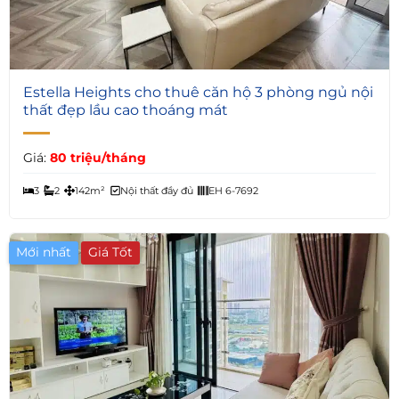
5
Estella Heights cho thuê căn hộ 3 phòng ngủ nội
thất đẹp lầu cao thoáng mát
Giá:
80 triệu/tháng
3
2
142m²
Nội thất đầy đủ
EH 6-7692
Mới nhất
Giá Tốt