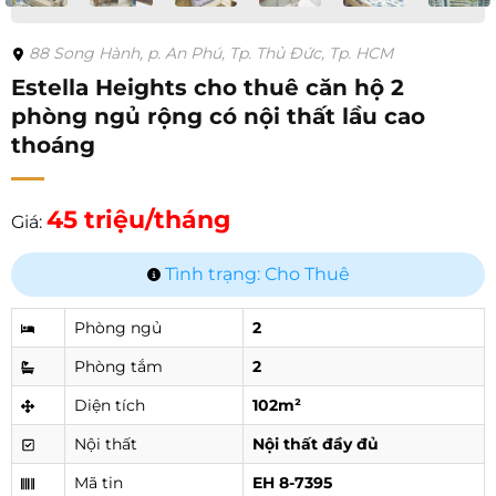
88 Song Hành, p. An Phú, Tp. Thủ Đức, Tp. HCM
Estella Heights cho thuê căn hộ 2
phòng ngủ rộng có nội thất lầu cao
thoáng
45 triệu/tháng
Giá:
Tình trạng: Cho Thuê
Phòng ngủ
2
Phòng tắm
2
Diện tích
102m²
Nội thất
Nội thất đầy đủ
Mã tin
EH 8-7395