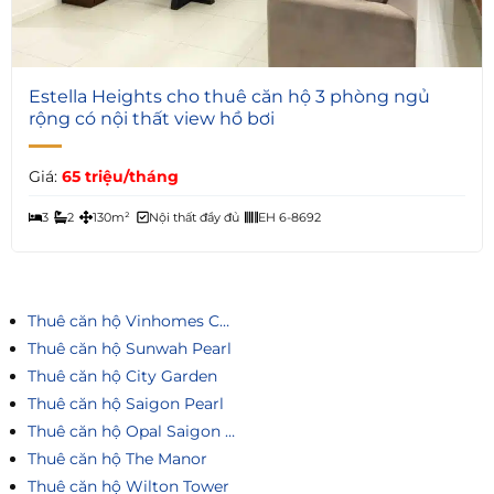
6
Estella Heights cho thuê căn hộ 3 phòng ngủ
rộng có nội thất view hồ bơi
Giá:
65 triệu/tháng
3
2
130m²
Nội thất đầy đủ
EH 6-8692
Thuê căn hộ Vinhomes Central Park
Thuê căn hộ Sunwah Pearl
Thuê căn hộ City Garden
Thuê căn hộ Saigon Pearl
Thuê căn hộ Opal Saigon Pearl
Thuê căn hộ The Manor
Thuê căn hộ Wilton Tower