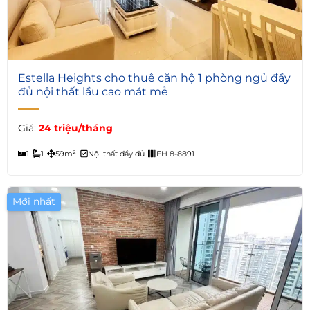
5
Estella Heights cho thuê căn hộ 1 phòng ngủ đầy
đủ nội thất lầu cao mát mẻ
Giá:
24 triệu/tháng
1
1
59m²
Nội thất đầy đủ
EH 8-8891
Mới nhất