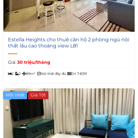
5
Estella Heights cho thuê căn hộ 2 phòng ngủ nội
thất lầu cao thoáng view L81
Giá:
30 triệu/tháng
2
2
89m²
Nội thất đầy đủ
EH 7-8391
Mới nhất
Giá Tốt