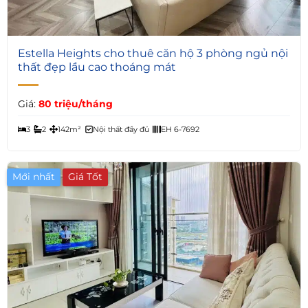
5
Estella Heights cho thuê căn hộ 3 phòng ngủ nội
thất đẹp lầu cao thoáng mát
Giá:
80 triệu/tháng
3
2
142m²
Nội thất đầy đủ
EH 6-7692
Mới nhất
Giá Tốt