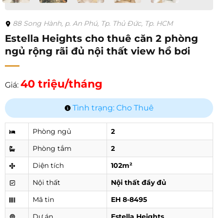
88 Song Hành, p. An Phú, Tp. Thủ Đức, Tp. HCM
Estella Heights cho thuê căn 2 phòng
ngủ rộng rãi đủ nội thất view hồ bơi
40 triệu/tháng
Giá:
Tình trạng: Cho Thuê
Phòng ngủ
2
Phòng tắm
2
Diện tích
102m²
Nội thất
Nội thất đầy đủ
Mã tin
EH 8-8495
Dự án
Estella Heights