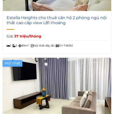
6
Estella Heights cho thuê căn hộ 2 phòng ngủ nội
thất cao cấp view L81 thoáng
Giá:
37 triệu/tháng
2
2
89m²
Nội thất đầy đủ
EH 7-8092
Mới nhất