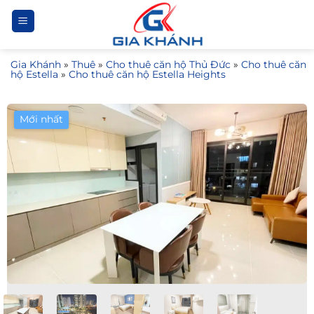
Bỏ
qua
nội
Gia Khánh
»
Thuê
»
Cho thuê căn hộ Thủ Đức
»
Cho thuê căn
dung
hộ Estella
»
Cho thuê căn hộ Estella Heights
Mới nhất