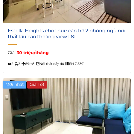
5
Estella Heights cho thuê căn hộ 2 phòng ngủ nội
thất lầu cao thoáng view L81
Giá:
30 triệu/tháng
2
2
89m²
Nội thất đầy đủ
EH 7-8391
Mới nhất
Giá Tốt