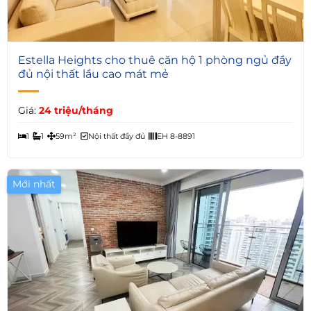
5
Estella Heights cho thuê căn hộ 1 phòng ngủ đầy
đủ nội thất lầu cao mát mẻ
Giá:
24 triệu/tháng
1
1
59m²
Nội thất đầy đủ
EH 8-8891
Mới nhất