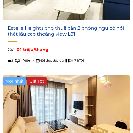
6
Estella Heights cho thuê căn 2 phòng ngủ có nội
thất lầu cao thoáng view L81
Giá:
34 triệu/tháng
2
2
89m²
Nội thất đầy đủ
EH 7-8791
Mới nhất
Giá Tốt