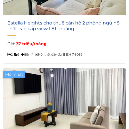
6
Estella Heights cho thuê căn hộ 2 phòng ngủ nội
thất cao cấp view L81 thoáng
Giá:
37 triệu/tháng
2
2
89m²
Nội thất đầy đủ
EH 7-8092
Mới nhất