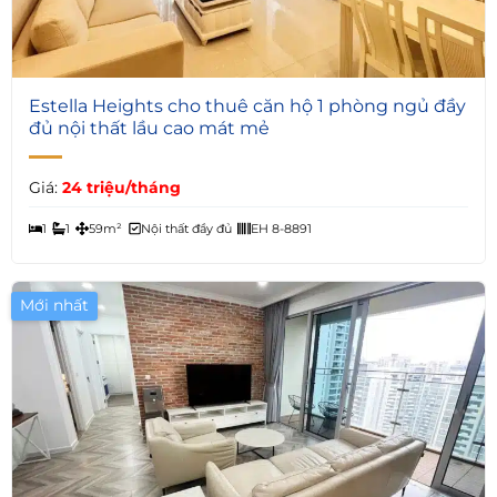
5
Estella Heights cho thuê căn hộ 1 phòng ngủ đầy
đủ nội thất lầu cao mát mẻ
Giá:
24 triệu/tháng
1
1
59m²
Nội thất đầy đủ
EH 8-8891
Mới nhất