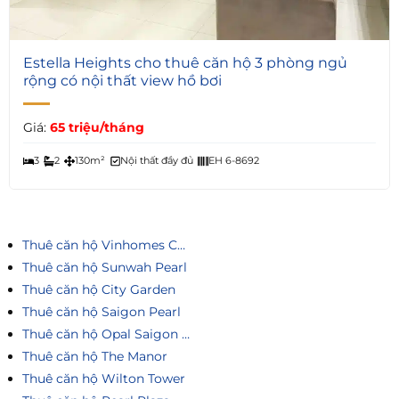
6
Estella Heights cho thuê căn hộ 3 phòng ngủ
rộng có nội thất view hồ bơi
Giá:
65 triệu/tháng
3
2
130m²
Nội thất đầy đủ
EH 6-8692
Thuê căn hộ Vinhomes Central Park
Thuê căn hộ Sunwah Pearl
Thuê căn hộ City Garden
Thuê căn hộ Saigon Pearl
Thuê căn hộ Opal Saigon Pearl
Thuê căn hộ The Manor
Thuê căn hộ Wilton Tower