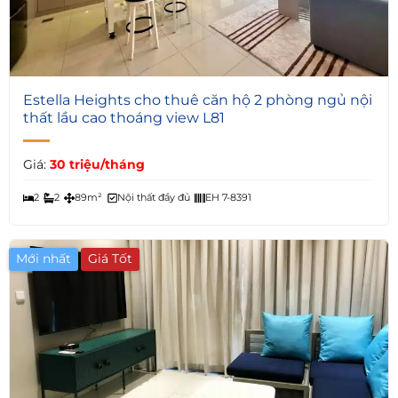
5
Estella Heights cho thuê căn hộ 2 phòng ngủ nội
thất lầu cao thoáng view L81
Giá:
30 triệu/tháng
2
2
89m²
Nội thất đầy đủ
EH 7-8391
Mới nhất
Giá Tốt