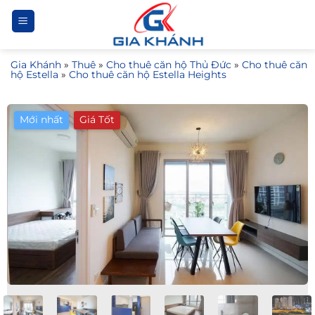
Bỏ
qua
nội
Gia Khánh
»
Thuê
»
Cho thuê căn hộ Thủ Đức
»
Cho thuê căn
dung
hộ Estella
»
Cho thuê căn hộ Estella Heights
Mới nhất
Giá Tốt