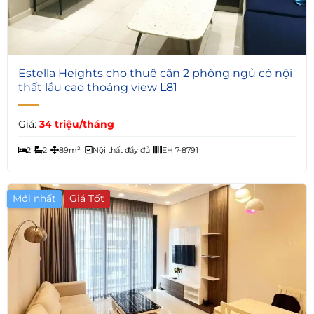
6
Estella Heights cho thuê căn 2 phòng ngủ có nội
thất lầu cao thoáng view L81
Giá:
34 triệu/tháng
2
2
89m²
Nội thất đầy đủ
EH 7-8791
Mới nhất
Giá Tốt