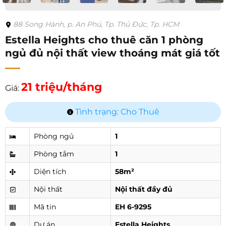
88 Song Hành, p. An Phú, Tp. Thủ Đức, Tp. HCM
Estella Heights cho thuê căn 1 phòng
ngủ đủ nội thất view thoáng mát giá tốt
21 triệu/tháng
Giá:
Tình trạng: Cho Thuê
Phòng ngủ
1
Phòng tắm
1
Diện tích
58m²
Nội thất
Nội thất đầy đủ
Mã tin
EH 6-9295
Dự án
Estella Heights