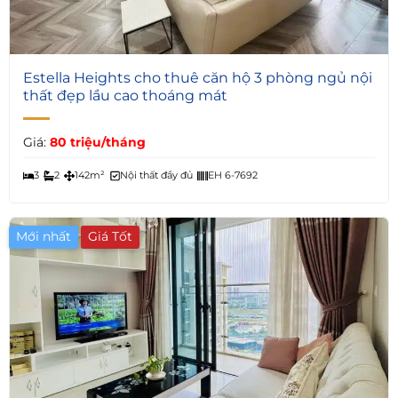
5
Estella Heights cho thuê căn hộ 3 phòng ngủ nội
thất đẹp lầu cao thoáng mát
Giá:
80 triệu/tháng
3
2
142m²
Nội thất đầy đủ
EH 6-7692
Mới nhất
Giá Tốt