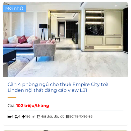
Mới nhất
9
Căn 4 phòng ngủ cho thuê Empire City toà
Linden nội thất đẳng cấp view L81
Giá:
102 triệu/tháng
4
4
186m²
Nội thất đầy đủ
EC 78-7X96-95