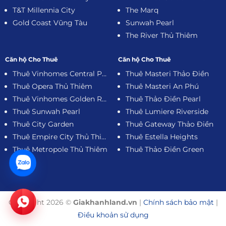
T&T Millennia City
The Marq
Gold Coast Vũng Tàu
Sunwah Pearl
The River Thủ Thiêm
Căn hộ Cho Thuê
Căn hộ Cho Thuê
Thuê Vinhomes Central Park
Thuê Masteri Thảo Điền
Thuê Opera Thủ Thiêm
Thuê Masteri An Phú
Thuê Vinhomes Golden River
Thuê Thảo Điền Pearl
Thuê Sunwah Pearl
Thuê Lumiere Riverside
Thuê City Garden
Thuê Gateway Thảo Điền
Thuê Empire City Thủ Thiêm
Thuê Estella Heights
Thuê Metropole Thủ Thiêm
Thuê Thảo Điền Green
Copyright 2026 ©
Giakhanhland.vn
|
Chính sách bảo mật
|
Điều khoản sử dụng