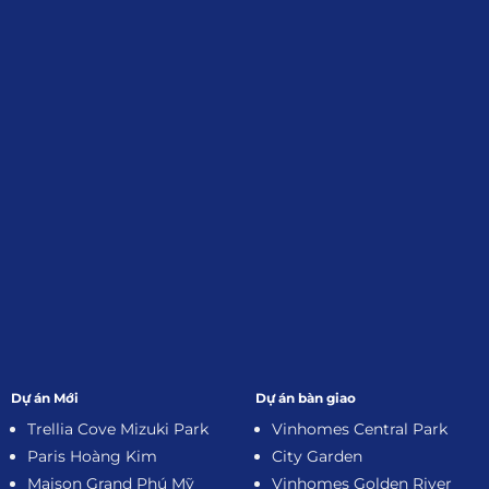
Đối tác:
GKG
Đăng Ký Nhận Thông Tin
Dự án Mới
Dự án bàn giao
Trellia Cove Mizuki Park
Vinhomes Central Park
Paris Hoàng Kim
City Garden
Maison Grand Phú Mỹ
Vinhomes Golden River