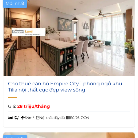
Mới nhất
5
Cho thuê căn hộ Empire City 1 phòng ngủ khu
Tilia nội thất cực đẹp view sông
Giá:
28 triệu/tháng
1
1
64m²
Nội thất đầy đủ
EC 76-7X94