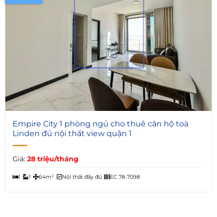
5
Empire City 1 phòng ngủ cho thuê căn hộ toà
Linden đủ nội thất view quận 1
Giá:
28 triệu/tháng
1
1
64m²
Nội thất đầy đủ
EC 78-7098