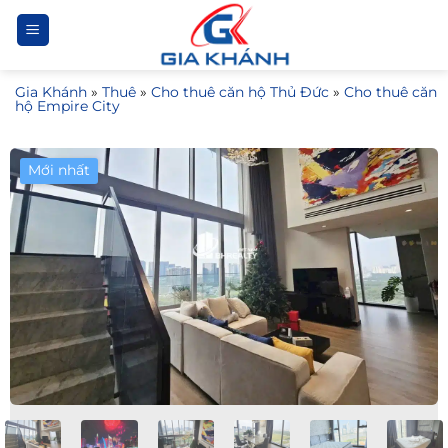
Bỏ
qua
nội
Gia Khánh
»
Thuê
»
Cho thuê căn hộ Thủ Đức
»
Cho thuê căn
dung
hộ Empire City
Mới nhất