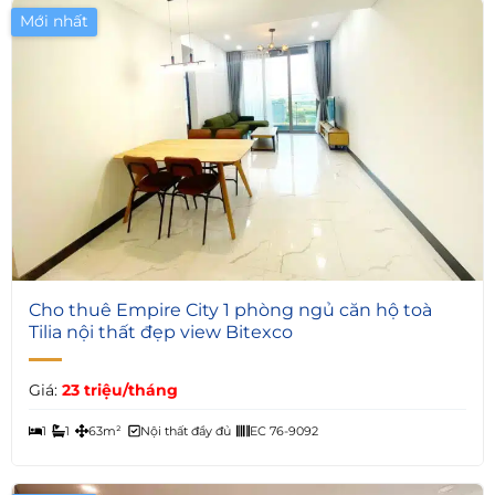
Mới nhất
Giá Tốt
6
Cho thuê Empire City 1 phòng ngủ căn hộ toà
Tilia nội thất đẹp view Bitexco
Giá:
23 triệu/tháng
1
1
63m²
Nội thất đầy đủ
EC 76-9092