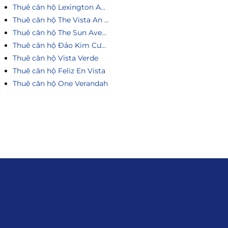
Thuê căn hộ Lexington An Phú
Thuê căn hộ The Vista An Phú
Thuê căn hộ The Sun Avenue
Thuê căn hộ Đảo Kim Cương
Thuê căn hộ Vista Verde
Thuê căn hộ Feliz En Vista
Thuê căn hộ One Verandah
Liên hệ
0915.916.915
Hotline
:
Email
: giakhanhland.vn@gmail.com
Địa Chỉ
: 55 Trần Văn Khê, Phường Gia
Định, Tp.HCM
Giới Thiệu