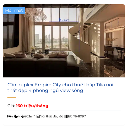
Mới nhất
7
Căn duplex Empire City cho thuê tháp Tilia nội
thất đẹp 4 phòng ngủ view sông
Giá:
160 triệu/tháng
4
4
203m²
Nội thất đầy đủ
EC 76-8X97