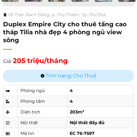
05 Trần Bạch Đằng, p. Thủ Thiêm, Tp. Thủ Đức
Duplex Empire City cho thuê tầng cao
tháp Tilia nhà đẹp 4 phòng ngủ view
sông
205 triệu/tháng
Giá:
Tình trạng: Cho Thuê
Phòng ngủ
4
Phòng tắm
4
Diện tích
203m²
Nội thất
Nội thất đầy đủ
Mã tin
EC 76-7597