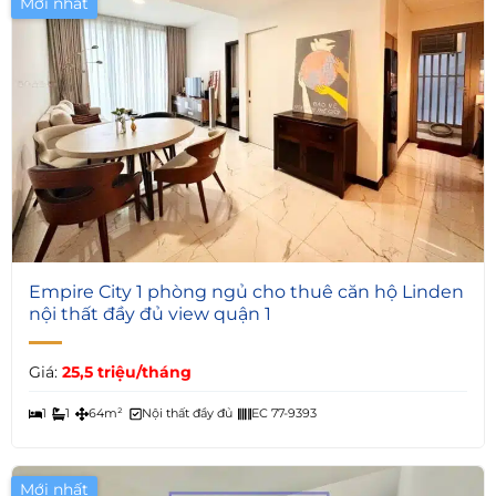
Mới nhất
5
Empire City 1 phòng ngủ cho thuê căn hộ Linden
nội thất đầy đủ view quận 1
Giá:
25,5 triệu/tháng
1
1
64m²
Nội thất đầy đủ
EC 77-9393
Mới nhất