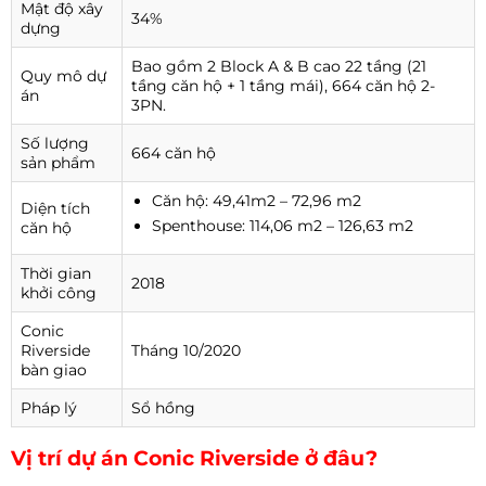
Mật độ xây
34%
dựng
Bao gồm 2 Block A & B cao 22 tầng (21
Quy mô dự
tầng căn hộ + 1 tầng mái), 664 căn hộ 2-
án
3PN.
Số lượng
664 căn hộ
sản phẩm
Căn hộ: 49,41m2 – 72,96 m2
Diện tích
Spenthouse: 114,06 m2 – 126,63 m2
căn hộ
Thời gian
2018
khởi công
Conic
Riverside
Tháng 10/2020
bàn giao
Pháp lý
Sổ hồng
Vị trí dự án Conic Riverside ở đâu?