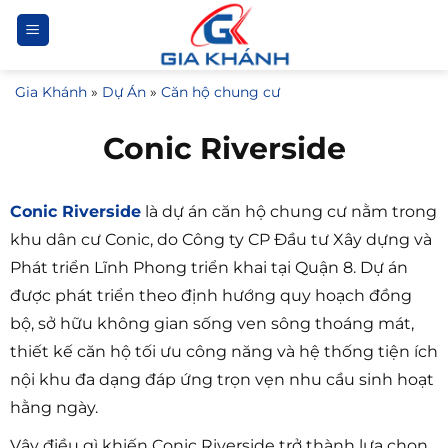
Bỏ
qua
nội
Gia Khánh
»
Dự Án
»
Căn hộ chung cư
dung
Conic Riverside
Conic Riverside
là dự án căn hộ chung cư nằm trong
khu dân cư Conic, do Công ty CP Đầu tư Xây dựng và
Phát triển Lĩnh Phong triển khai tại Quận 8. Dự án
được phát triển theo định hướng quy hoạch đồng
bộ, sở hữu không gian sống ven sông thoáng mát,
thiết kế căn hộ tối ưu công năng và hệ thống tiện ích
nội khu đa dạng đáp ứng trọn vẹn nhu cầu sinh hoạt
hằng ngày.
Vậy điều gì khiến Conic Riverside trở thành lựa chọn