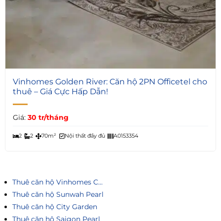
6
Vinhomes Golden River: Căn hộ 2PN Officetel cho
thuê – Giá Cực Hấp Dẫn!
Giá:
30 tr/tháng
2
2
70m²
Nội thất đầy đủ
A0153354
Thuê căn hộ Vinhomes Central Park
Thuê căn hộ Sunwah Pearl
Thuê căn hộ City Garden
Thuê căn hộ Saigon Pearl