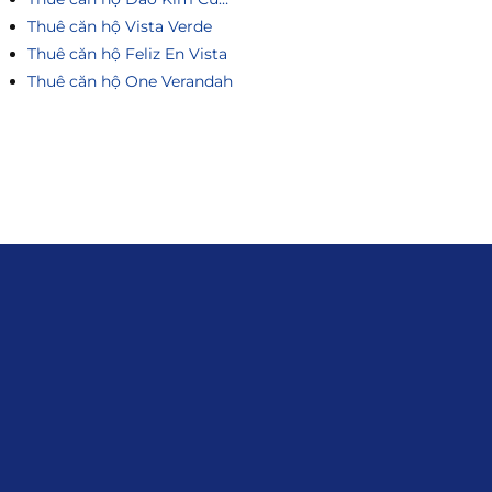
Thuê căn hộ Vista Verde
Thuê căn hộ Feliz En Vista
Thuê căn hộ One Verandah
Liên hệ
0915.916.915
Hotline
:
Email
: giakhanhland.vn@gmail.com
Địa Chỉ
: 55 Trần Văn Khê, Phường Gia
Định, Tp.HCM
Giới Thiệu
Đối tác:
GKG
Đăng Ký Nhận Thông Tin