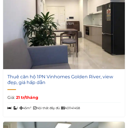
5
Thuê căn hộ 1PN Vinhomes Golden River, view
đẹp, giá hấp dẫn
Giá:
21 tr/tháng
1
1
45m²
Nội thất đầy đủ
A01141458