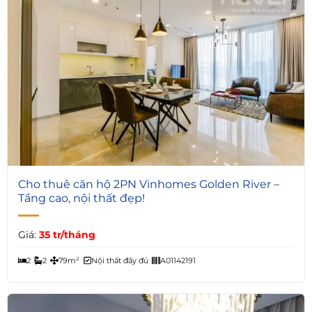
6
Cho thuê căn hộ 2PN Vinhomes Golden River –
Tầng cao, nội thất đẹp!
Giá:
35 tr/tháng
2
2
79m²
Nội thất đầy đủ
A01142191