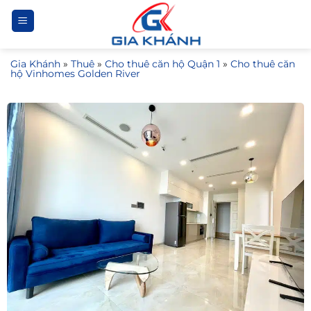
Bỏ
qua
nội
Gia Khánh
»
Thuê
»
Cho thuê căn hộ Quận 1
»
Cho thuê căn
dung
hộ Vinhomes Golden River