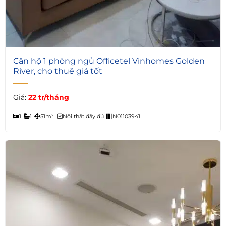
5
Căn hộ 1 phòng ngủ Officetel Vinhomes Golden
River, cho thuê giá tốt
Giá:
22 tr/tháng
1
1
51m²
Nội thất đầy đủ
N01103941